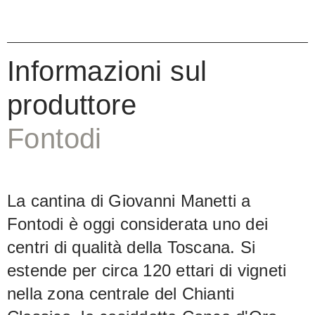
nuovo). Gli aromi sono incredibilmente
complessi, concentrati, chiaramente
definiti e levigati. Un vino
Informazioni sul
impressionante, con un finale intenso e
produttore
persistente, indimenticabile al palato e
nella memoria di chi lo beve.
Fontodi
La cantina di Giovanni Manetti a
Fontodi è oggi considerata uno dei
centri di qualità della Toscana. Si
estende per circa 120 ettari di vigneti
nella zona centrale del Chianti