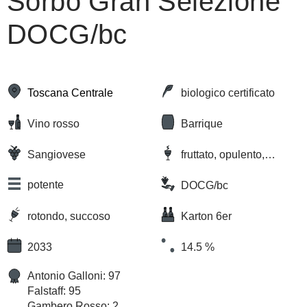
Sorbo Gran Selezione
DOCG/bc
Toscana Centrale
biologico certificato
Vino rosso
Barrique
Sangiovese
fruttato, opulento,
terroso
potente
DOCG/bc
rotondo, succoso
Karton 6er
2033
14.5 %
Antonio Galloni: 97
Falstaff: 95
Gambero Rosso: 2