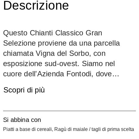
Descrizione
Questo Chianti Classico Gran
Selezione proviene da una parcella
chiamata Vigna del Sorbo, con
esposizione sud-ovest. Siamo nel
cuore dell'Azienda Fontodi, dove
prosperano le viti più vecchie e le rese
Scopri di più
estremamente basse. Le uve 100%
Sangiovese fermentano per tre
settimane in vasche d'acciaio. Il vino
Si abbina con
matura per due anni in barrique di
Piatti a base di cereali, Ragù di maiale / tagli di prima scelta
rovere di Tronçais o Allier (50% legno