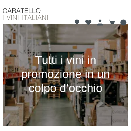
Hai 0 articoli nella li
Il carrell
nuto principale
Tutti i vini in
promozione in un
colpo d’occhio