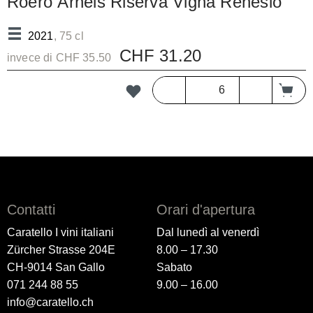
Roero Arneis Riserva Vigna Renesio
DOCG
2021
, 75 cl
CHF 31.20
invece di CHF 35.50
Contatti
Orari d'apertura
Caratello I vini italiani
Dal lunedì al venerdì
Zürcher Strasse 204E
8.00 – 17.30
CH-9014 San Gallo
Sabato
071 244 88 55
9.00 – 16.00
info@caratello.ch