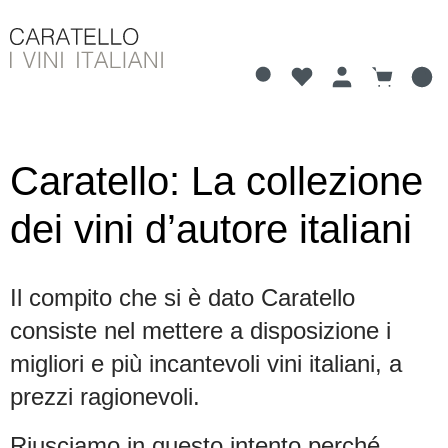
Hai 0 articoli nella li
Il carrell
nuto principale
Caratello: La collezione
dei vini d’autore italiani
Il compito che si è dato Caratello
consiste nel mettere a disposizione i
migliori e più incantevoli vini italiani, a
prezzi ragionevoli.
Riusciamo in questo intento perché