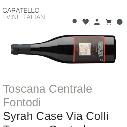
Hai 0 articoli nella li
Il carrell
nuto principale
Salta la galleria di immagini
Toscana Centrale
Fontodi
Syrah Case Via Colli