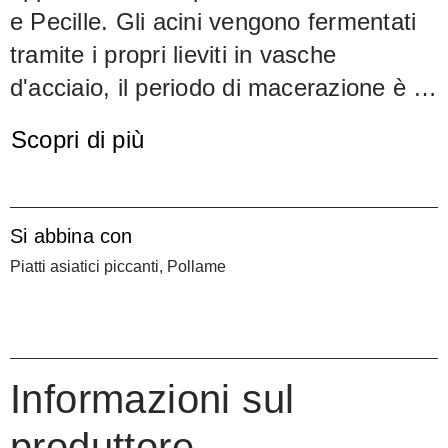
e Pecille. Gli acini vengono fermentati
tramite i propri lieviti in vasche
d'acciaio, il periodo di macerazione è di
tre settimane. L'invecchiamento di
Scopri di più
dodici mesi avviene in barrique di
rovere di Tronçais o di Allier. Il Case
Via Syrah mostra un carattere varietale
Si abbina con
distintivo, combinando la tipica
Piatti asiatici piccanti, Pollame
caratteristica pepata e selvaggia con un
bel calore e una pienezza quasi
barocca.
Produzione: 10 000 bottiglie.
Informazioni sul
produttore