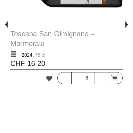
Toscana San Gimignano –
Mormoraia
Chianti Colli Senesi DOCG/bc
2024
, 75 cl
CHF 16.20