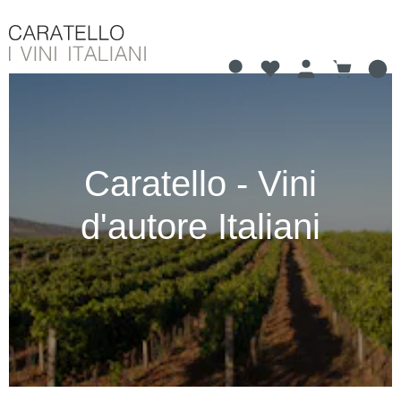
Hai 0 articoli nella li
Il carrell
nuto principale
Caratello - Vini
d'autore Italiani