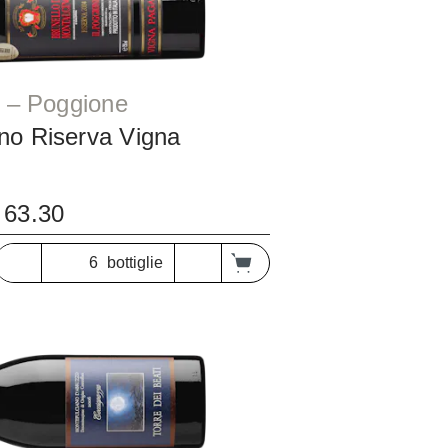
Toscana Montalcino – Poggione
ino Riserva Vigna
63.30
bottiglie