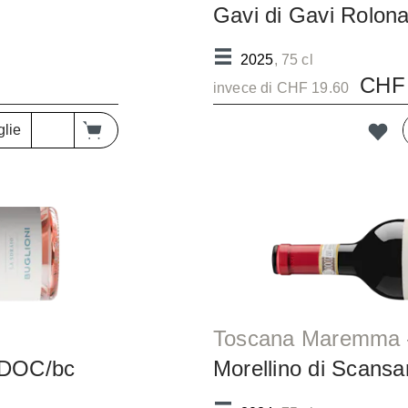
Gavi di Gavi Rolo
2025
, 75 cl
CHF 
invece di CHF 19.60
glie
o DOC/bc
Morellino di Scan