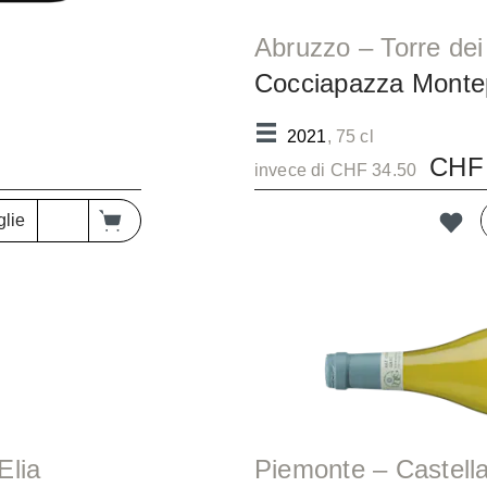
Abruzzo – Torre
Cocciapazza Montep
Riserva DOC/bc
2021
, 75 cl
CHF 
invece di CHF 34.50
glie
 Elia
Piemonte – C