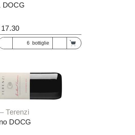
na DOCG
17.30
bottiglie
Toscana Maremma – Terenzi
sano DOCG