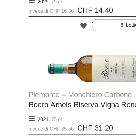
2025
, 75 cl
CHF 14.40
invece di CHF 16.30
botti
Piemonte – Monchiero Carbone
Roero Arneis Riserva Vigna Re
2021
, 75 cl
CHF 31.20
invece di CHF 35.50