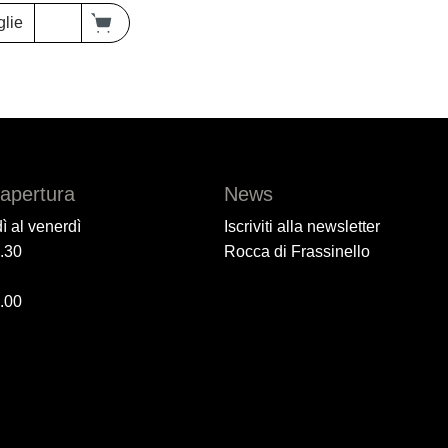
glie
'apertura
News
ì al venerdì
Iscriviti alla newsletter
7.30
Rocca di Frassinello
6.00