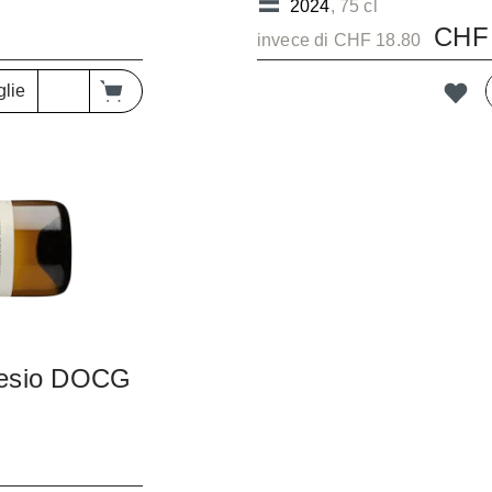
2024
, 75 cl
CHF 
invece di CHF 18.80
glie
nesio DOCG