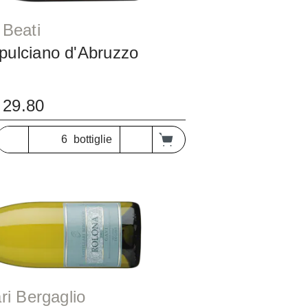
 dei Beati
ulciano d'Abruzzo
29.80
bottiglie
astellari Bergaglio