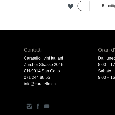
botti
Contatti
Orari d
Caratello I vini italiani
Dal luned
Zürcher Strasse 204E
8.00 – 1
CH-9014 San Gallo
Sabato
071 244 88 55
9.00 – 1
info@caratello.ch