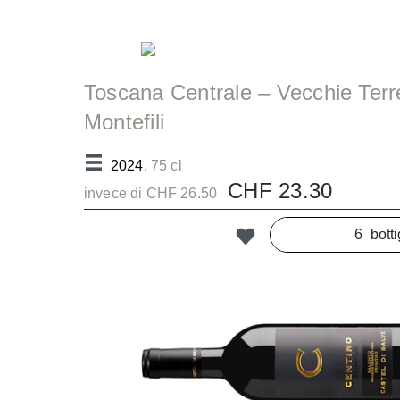
Toscana Centrale – Vecchie Terre di
Montefili
Biancone Chardonnay Toscana 
2024
, 75 cl
CHF 23.30
invece di CHF 26.50
botti