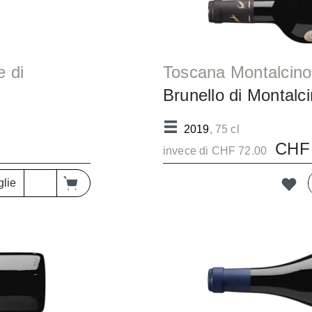
Brunello di Montalc
IGT/b
Paganelli DOCG/b
2019
, 75 cl
CHF 
invece di CHF 72.00
glie