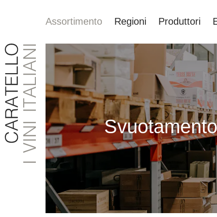
Assortimento
Regioni
Produttori
ricerca
Passa alla navigazione principale
Svuotamento 