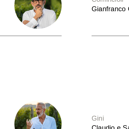
Gianfranco 
Gini
Claudio e S