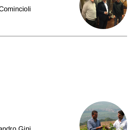
Comincioli
andro Gini