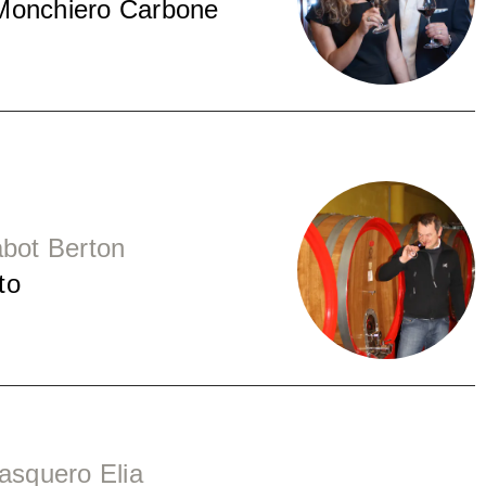
Monchiero Carbone
abot Berton
to
Pasquero Elia