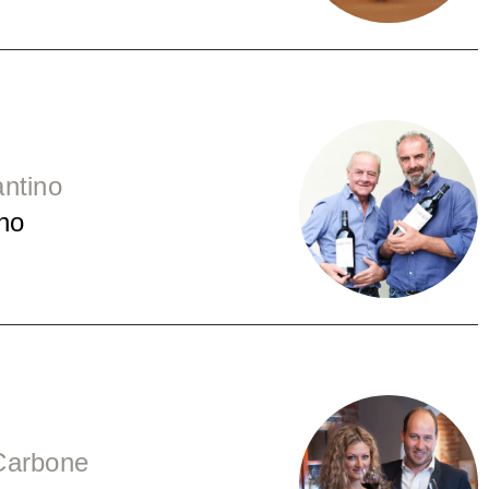
ntino
no
Carbone