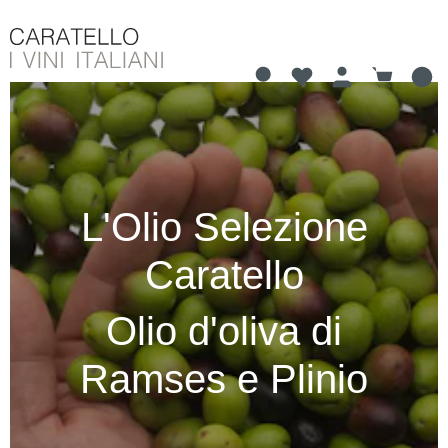
Hai 0 articoli nella li
Il carrell
nuto principale
L'Olio Selezione
Caratello
Olio d'oliva di
Ramses e Plinio