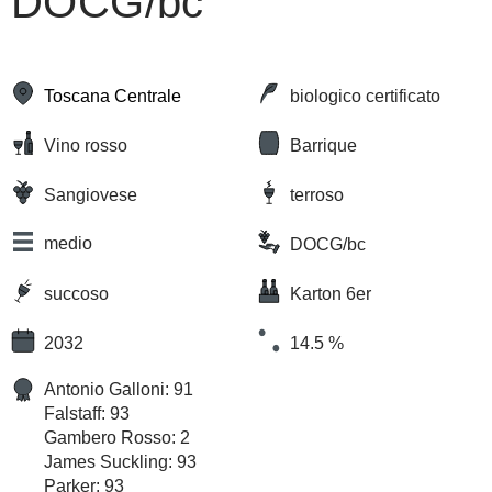
DOCG/bc
Toscana Centrale
biologico certificato
Vino rosso
Barrique
Sangiovese
terroso
medio
DOCG/bc
succoso
Karton 6er
2032
14.5 %
Antonio Galloni: 91
Falstaff: 93
Gambero Rosso: 2
James Suckling: 93
Parker: 93