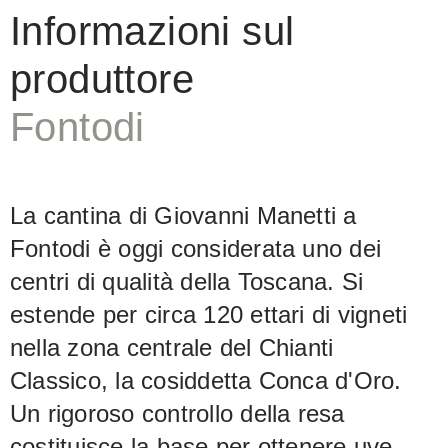
tipicità del Sangiovese si esprime
Informazioni sul
perfettamente, con note mature di frutti
produttore
di bosco e un accenno fumé al naso. Al
palato si mostra opulento.
Fontodi
La cantina di Giovanni Manetti a
Fontodi è oggi considerata uno dei
centri di qualità della Toscana. Si
estende per circa 120 ettari di vigneti
nella zona centrale del Chianti
Classico, la cosiddetta Conca d'Oro.
Un rigoroso controllo della resa
costituisce la base per ottenere uve