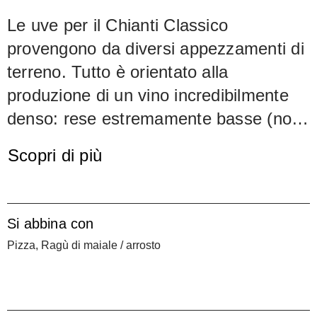
Le uve per il Chianti Classico
provengono da diversi appezzamenti di
terreno. Tutto è orientato alla
produzione di un vino incredibilmente
denso: rese estremamente basse (non
superiori ai 4 dl/m2), l'affinamento in
Scopri di più
barrique, che concentra ulteriormente
ingredienti e aromi. Il mosto d'uva
fermenta spontaneamente, senza
Si abbina con
l'aggiunta di lieviti esterni.
Pizza, Ragù di maiale / arrosto
L'invecchiamento in barrique di rovere
di Allier e Tronçais dura un anno. Il
risultato supera ogni aspettativa. La