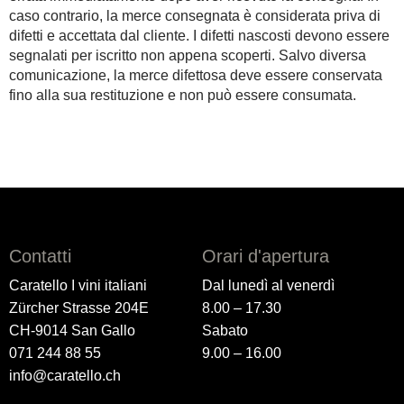
caso contrario, la merce consegnata è considerata priva di
difetti e accettata dal cliente. I difetti nascosti devono essere
segnalati per iscritto non appena scoperti. Salvo diversa
comunicazione, la merce difettosa deve essere conservata
fino alla sua restituzione e non può essere consumata.
Contatti
Orari d'apertura
Caratello I vini italiani
Dal lunedì al venerdì
Zürcher Strasse 204E
8.00 – 17.30
CH-9014 San Gallo
Sabato
071 244 88 55
9.00 – 16.00
info@caratello.ch