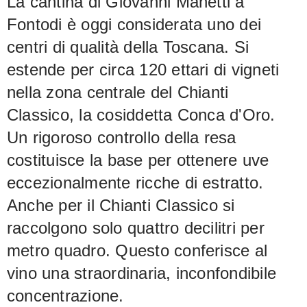
La cantina di Giovanni Manetti a
una sorprendente tensione
Fontodi è oggi considerata uno dei
aromatica.
Giovanni Manetti, da anni
centri di qualità della Toscana. Si
affascinato da questo antico vitigno, ha
estende per circa 120 ettari di vigneti
ora imbottigliato per la prima volta una
nella zona centrale del Chianti
piccola quantità – una promessa
Classico, la cosiddetta Conca d'Oro.
importante, tutta da scoprire. Trebbiano
Un rigoroso controllo della resa
– Un ritorno alle radici
costituisce la base per ottenere uve
eccezionalmente ricche di estratto.
Anche per il Chianti Classico si
raccolgono solo quattro decilitri per
metro quadro. Questo conferisce al
vino una straordinaria, inconfondibile
concentrazione.