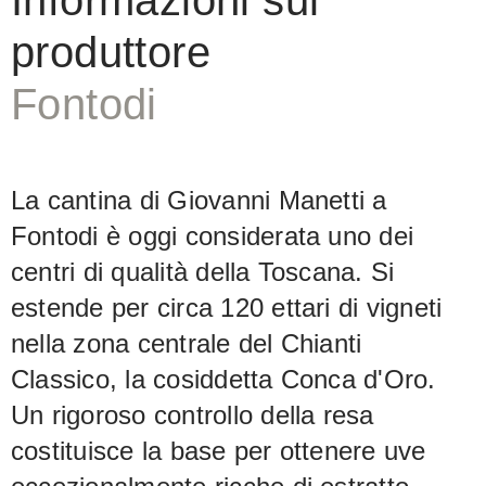
Informazioni sul
Classico della Conca d'Oro di Panzano
produttore
e il vino del vigneto di Lamole): Lo
stesso enologo ha prodotto due vini di
Fontodi
alta qualità ma in contrasto tra loro da
due siti molto diversi. Quale sia il
migliore è solo una questione di gusto.
La cantina di Giovanni Manetti a
Fontodi è oggi considerata uno dei
centri di qualità della Toscana. Si
estende per circa 120 ettari di vigneti
nella zona centrale del Chianti
Classico, la cosiddetta Conca d'Oro.
Un rigoroso controllo della resa
costituisce la base per ottenere uve