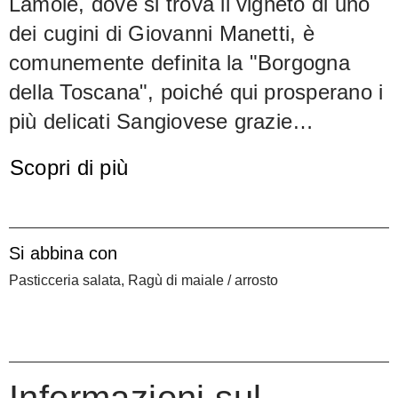
Lamole, dove si trova il vigneto di uno
dei cugini di Giovanni Manetti, è
comunemente definita la "Borgogna
della Toscana", poiché qui prosperano i
più delicati Sangiovese grazie
all'altitudine e alla buona aerazione.
Scopri di più
Infatti, il creatore del Flaccianello
produce qualcosa di assolutamente
meraviglioso: il nuovo Chianti Classico
Si abbina con
Filetta di Lamole. Il lavoro in vigna e la
Pasticceria salata, Ragù di maiale / arrosto
lavorazione del raccolto sono
organizzati dal team di Fontodi. È
quindi particolarmente emozionante
confrontare i due vini (il Chianti