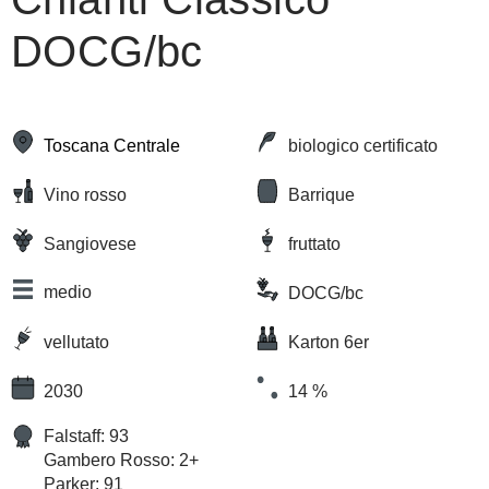
DOCG/bc
Toscana Centrale
biologico certificato
Vino rosso
Barrique
Sangiovese
fruttato
medio
DOCG/bc
vellutato
Karton 6er
2030
14 %
Falstaff: 93
Gambero Rosso: 2+
Parker: 91