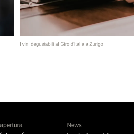
I vini degustabili al Giro d'Italia a Zurigo
'apertura
News