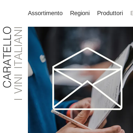
Assortimento
Regioni
Produttori
ricerca
Passa alla navigazione principale