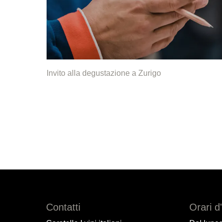
Invito alla degustazione a Zurigo
Contatti
Orari d