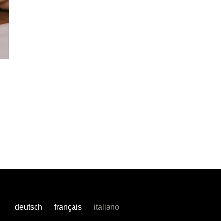
deutsch
français
italiano