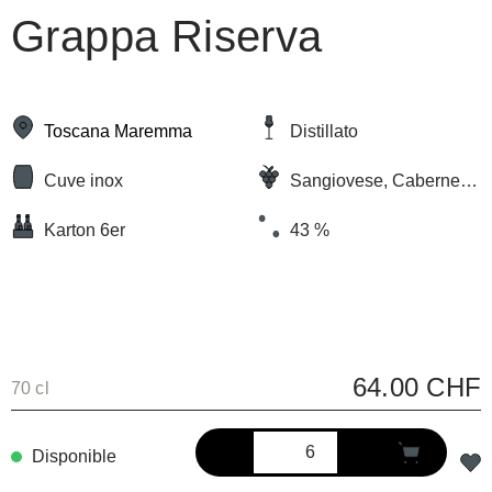
Grappa Riserva
Toscana Maremma
Distillato
Cuve inox
Sangiovese, Cabernet
Sauvignon, Merlot
Karton 6er
43 %
64.00 CHF
70 cl
Disponible