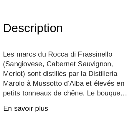
Description
Les marcs du Rocca di Frassinello
(Sangiovese, Cabernet Sauvignon,
Merlot) sont distillés par la Distilleria
Marolo à Mussotto d'Alba et élevés en
petits tonneaux de chêne. Le bouquet
est très intense, une touche de mûres
En savoir plus
transparaît. Au palais, l’eau-de-vie est
élégante – des notes fruitées et florales
s’équilibrent, des touches de vanille et