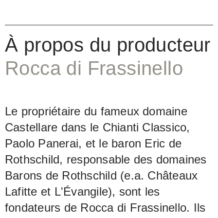
de bois sont également perceptibles.
La teneur en alcool est de 43 pour
À propos du producteur
cent.
Rocca di Frassinello
Le propriétaire du fameux domaine
Castellare dans le Chianti Classico,
Paolo Panerai, et le baron Eric de
Rothschild, responsable des domaines
Barons de Rothschild (e.a. Châteaux
Lafitte et L'Évangile), sont les
fondateurs de Rocca di Frassinello. Ils