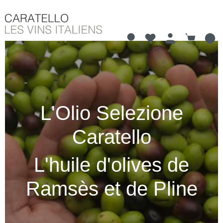
Vous avez 0 articles 
Le panier
tenu principal
L'Olio Selezione
Caratello
L'huile d'olives de
Ramsès et de Pline