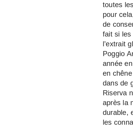
toutes le
pour cela
de conse
fait si le
l’extrait 
Poggio An
année en 
en chêne 
dans de g
Riserva n
après la m
durable, 
les conna