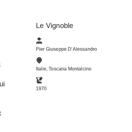
Le Vignoble
Pier Giuseppe D‘Alessandro
s
Italie, Toscana Montalcino
ui
1970
x