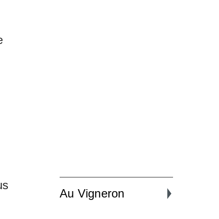
e
us
Au Vigneron