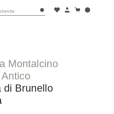
Vous avez 0 articles dans votre 
Le panier contient 0 
a Montalcino
 Antico
 di Brunello
a