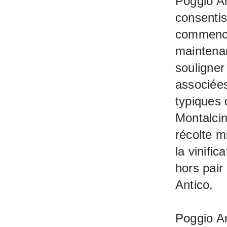
Poggio An
consentis
commencen
maintenan
souligner
associées
typiques 
Montalcin
récolte m
la vinific
hors pair
Antico.
Poggio An