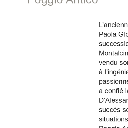
L’ancienn
Paola Glo
successio
Montalcin
vendu son
à l’ingén
passionné
a confié 
D'Alessan
succès se
situation