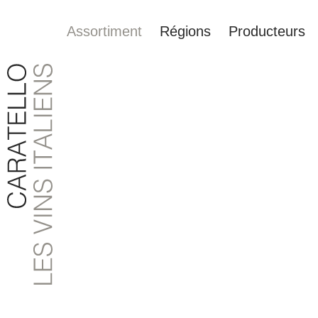
Assortiment
Régions
Producteurs
recherche
Passer à la navigation principale