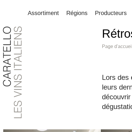
Assortiment
Régions
Producteurs
Rétro
recherche
Passer à la navigation principale
Page d'accuei
Lors des 
leurs der
découvrir
dégustatio