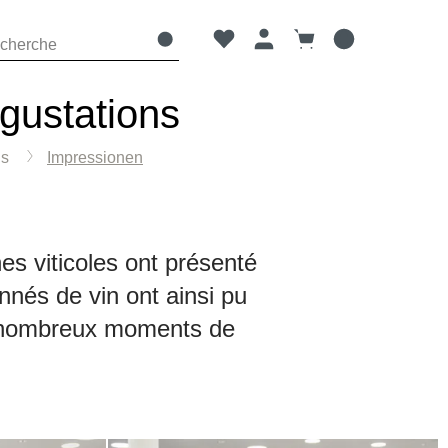
Vous avez 0 articles dans votre 
Le panier contient 0 
gustations
ns
Impressionen
s viticoles ont présenté
nnés de vin ont ainsi pu
de nombreux moments de