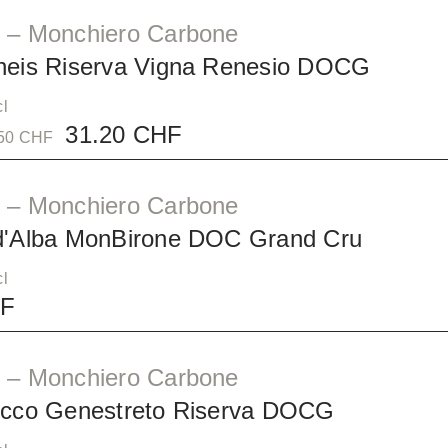
 – Monchiero Carbone
neis Riserva Vigna Renesio DOCG
cl
31.20 CHF
5.50 CHF
 – Monchiero Carbone
d'Alba MonBirone DOC Grand Cru
cl
HF
 – Monchiero Carbone
icco Genestreto Riserva DOCG