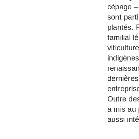
cépage – 
sont part
plantés. 
familial 
viticultu
indigènes
renaissan
dernières
entrepris
Outre de
a mis au 
aussi int