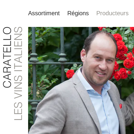
Assortiment
Régions
Producteurs
recherche
Passer à la navigation principale