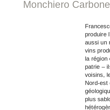
Monchiero Carbon
Francesc
produire 
aussi un 
vins prod
la région
patrie – 
voisins, 
Nord-est 
géologiqu
plus sabl
hétérogèn