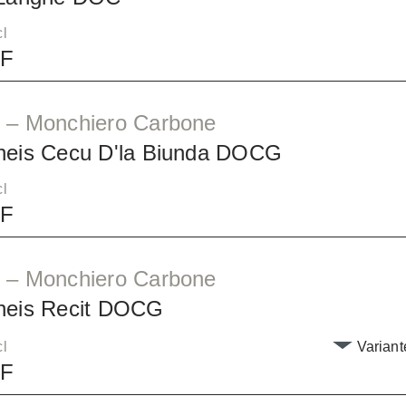
cl
HF
 – Monchiero Carbone
neis Cecu D'la Biunda DOCG
cl
HF
 – Monchiero Carbone
neis Recit DOCG
cl
Variant
HF