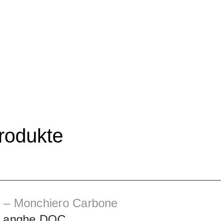
rodukte
 – Monchiero Carbone
 Langhe DOC