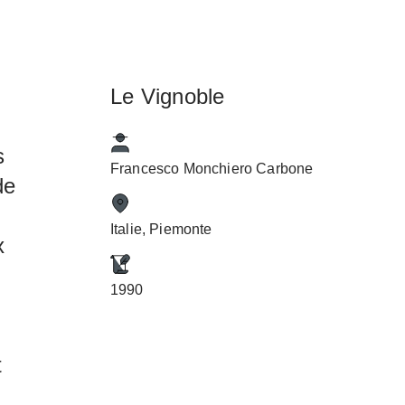
Le Vignoble
s
Francesco Monchiero Carbone
de
Italie, Piemonte
x
1990
t