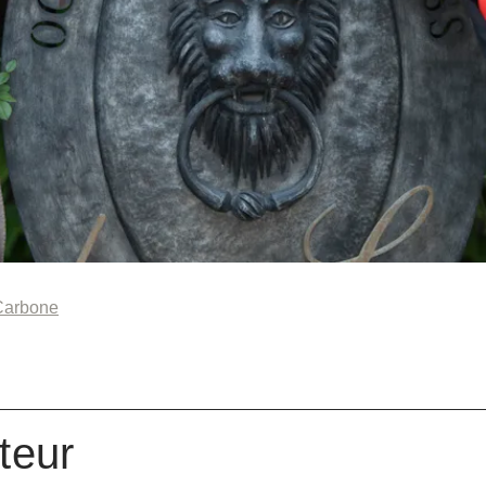
Carbone
teur