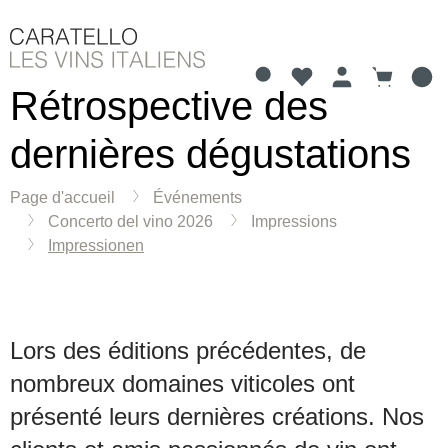
Rétrospective des
Vous avez 0 articles 
Le panier
tenu principal
dernières dégustations
Page d'accueil
Événements
Concerto del vino 2026
Impressions
Impressionen
Lors des éditions précédentes, de
nombreux domaines viticoles ont
présenté leurs dernières créations. Nos