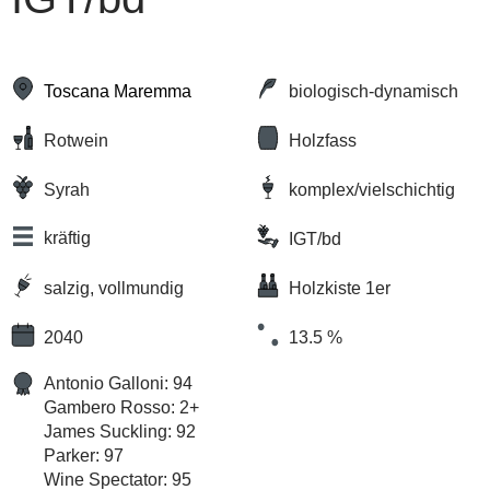
Toscana Maremma
biologisch-dynamisch
Rotwein
Holzfass
Syrah
komplex/vielschichtig
kräftig
IGT/bd
salzig, vollmundig
Holzkiste 1er
2040
13.5 %
Antonio Galloni: 94
Gambero Rosso: 2+
James Suckling: 92
Parker: 97
Wine Spectator: 95