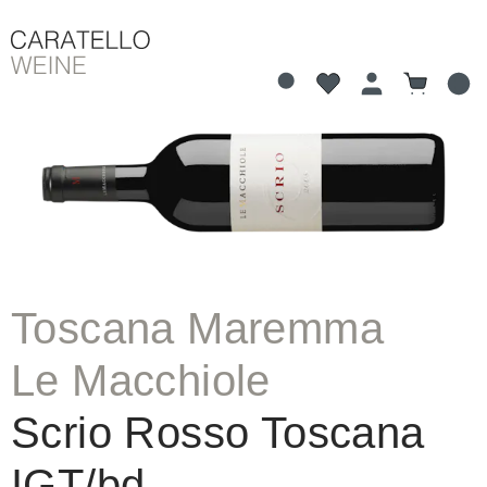
Du hast 0 Produkte 
Warenkorb
alt springen
Bildergalerie überspringen
Toscana Maremma
Le Macchiole
Scrio Rosso Toscana
IGT/bd