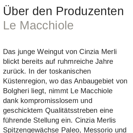
drei reinsortige Weine aus Cabernet
Über den Produzenten
Franc (Paleo), Merlot (Messorio) und
Le Macchiole
aus Syrah (Scrio). Im letzteren zeigen
sich die sortentypischen Aromen von
pfeffriger Würze und getrockneten
Das junge Weingut von Cinzia Merli
Beeren in einer herrlichen Fülle, die
blickt bereits auf ruhmreiche Jahre
sich im Gaumen fortsetzt und den Wein
zurück. In der toskanischen
zum eindrücklichen Erlebnis macht.
Küstenregion, wo das Anbaugebiet von
Seit mehreren Jahren ist Le Macchiole
Bolgheri liegt, nimmt Le Macchiole
auch biozertifiziert, was aber bisher
dank kompromisslosem und
nicht auf den Etiketten aufscheint.
geschicktem Qualitätsstreben eine
führende Stellung ein. Cinzia Merlis
Spitzengewächse Paleo, Messorio und