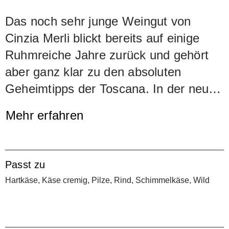
Das noch sehr junge Weingut von
Cinzia Merli blickt bereits auf einige
Ruhmreiche Jahre zurück und gehört
aber ganz klar zu den absoluten
Geheimtipps der Toscana. In der neu
aufstrebenden Küstenregion (Bolgheri)
Mehr erfahren
nimmt Le Macchiole dank dem
kompromisslosen und geschickten
Qualitätsstreben von Cinzia Merli eine
Passt zu
führende Stellung ein. Nebst
Hartkäse, Käse cremig, Pilze, Rind, Schimmelkäse, Wild
grossartigen Assemblagen aus
Sangiovese, Cabernet Sauvignon und
Cabernet Franc produziert Macchiole