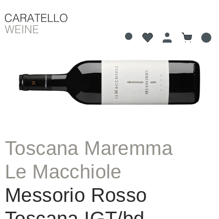
Du hast 0 Produkte 
Warenkorb
alt springen
Bildergalerie überspringen
Toscana Maremma
Le Macchiole
Messorio Rosso
Toscana IGT/bd