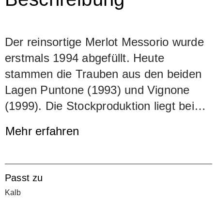
Der reinsortige Merlot Messorio wurde
erstmals 1994 abgefüllt. Heute
stammen die Trauben aus den beiden
Lagen Puntone (1993) und Vignone
(1999). Die Stockproduktion liegt bei
900 Gramm. Nach einer rund 20-
Mehr erfahren
tägigen Maischung wird der Jungwein
während 14 Monaten in Barriques
ausgebaut (1/3 Neuholz, 2/3 zweite
Passt zu
Füllung). Der Messorio zeigt eine
Kalb
beeindruckende Dichte, eine unerhörte