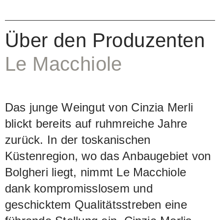
Aromenkonzentration und eine starke
Präsenz, die von wilden, rassigen
Noten geprägt ist. Die Fülle am
Über den Produzenten
Gaumen verbindet sich elegant mit
Le Macchiole
einer präsenten Säure, die Tannine sind
weich, kraftvoll und perfekt integriert.
Das junge Weingut von Cinzia Merli
blickt bereits auf ruhmreiche Jahre
zurück. In der toskanischen
Küstenregion, wo das Anbaugebiet von
Bolgheri liegt, nimmt Le Macchiole
dank kompromisslosem und
geschicktem Qualitätsstreben eine