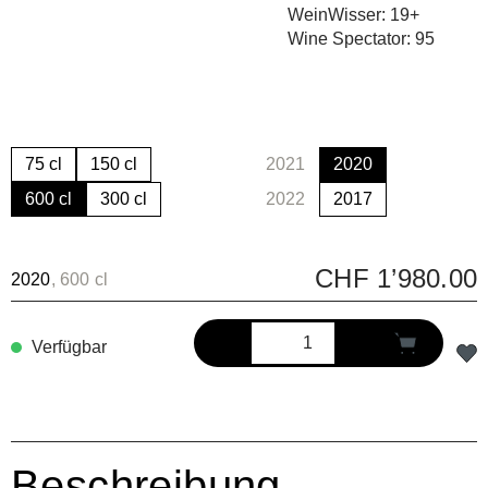
WeinWisser: 19+
Wine Spectator: 95
75 cl
150 cl
2021
2020
(Diese Option ist zurzeit nicht
600 cl
300 cl
2022
2017
(Diese Option ist zurzeit nicht
CHF 1’980.00
2020
, 600 cl
Verfügbar
Beschreibung