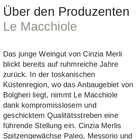
drei reinsortige Weine aus Cabernet
Über den Produzenten
Franc (Paleo), Merlot (Messorio) und
Le Macchiole
aus Syrah (Scrio). Im letzteren zeigen
sich die sortentypischen Aromen von
pfeffriger Würze und getrockneten
Das junge Weingut von Cinzia Merli
Beeren in einer herrlichen Fülle, die
blickt bereits auf ruhmreiche Jahre
sich im Gaumen fortsetzt und den Wein
zurück. In der toskanischen
zum eindrücklichen Erlebnis macht.
Küstenregion, wo das Anbaugebiet von
Seit mehreren Jahren ist Le Macchiole
Bolgheri liegt, nimmt Le Macchiole
auch biozertifiziert, was aber bisher
dank kompromisslosem und
nicht auf den Etiketten aufscheint.
geschicktem Qualitätsstreben eine
führende Stellung ein. Cinzia Merlis
Spitzengewächse Paleo, Messorio und