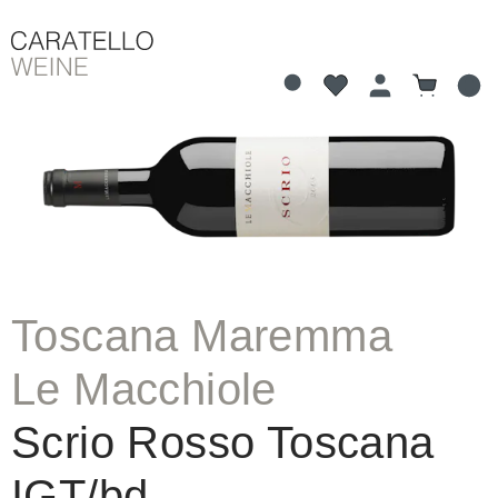
Du hast 0 Produkte 
Warenkorb
alt springen
Bildergalerie überspringen
Toscana Maremma
Le Macchiole
Scrio Rosso Toscana
IGT/bd