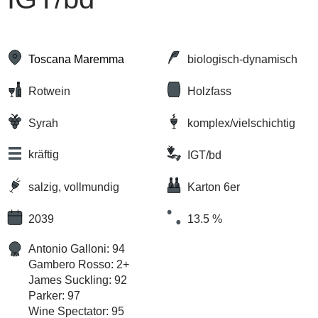
Toscana Maremma
biologisch-dynamisch
Rotwein
Holzfass
Syrah
komplex/vielschichtig
kräftig
IGT/bd
salzig, vollmundig
Karton 6er
2039
13.5 %
Antonio Galloni: 94
Gambero Rosso: 2+
James Suckling: 92
Parker: 97
Wine Spectator: 95