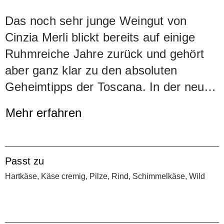
Das noch sehr junge Weingut von
Cinzia Merli blickt bereits auf einige
Ruhmreiche Jahre zurück und gehört
aber ganz klar zu den absoluten
Geheimtipps der Toscana. In der neu
aufstrebenden Küstenregion (Bolgheri)
Mehr erfahren
nimmt Le Macchiole dank dem
kompromisslosen und geschickten
Qualitätsstreben von Cinzia Merli eine
Passt zu
führende Stellung ein. Nebst
Hartkäse, Käse cremig, Pilze, Rind, Schimmelkäse, Wild
grossartigen Assemblagen aus
Sangiovese, Cabernet Sauvignon und
Cabernet Franc produziert Macchiole