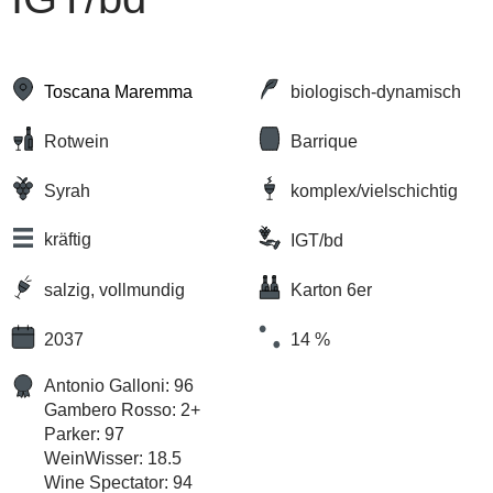
Toscana Maremma
biologisch-dynamisch
Rotwein
Barrique
Syrah
komplex/vielschichtig
kräftig
IGT/bd
salzig, vollmundig
Karton 6er
2037
14 %
Antonio Galloni: 96
Gambero Rosso: 2+
Parker: 97
WeinWisser: 18.5
Wine Spectator: 94