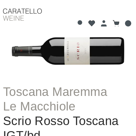
Du hast 0 Produkte 
Warenkorb
alt springen
Bildergalerie überspringen
Toscana Maremma
Le Macchiole
Scrio Rosso Toscana
IGT/bd