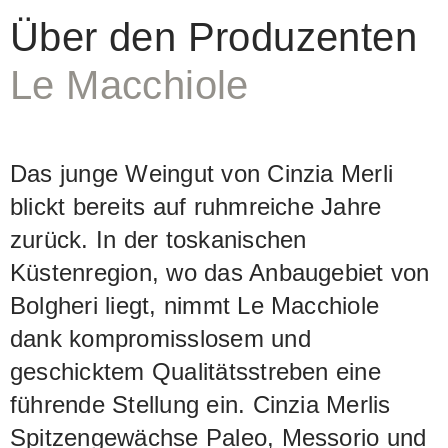
drei reinsortige Weine aus Cabernet
Über den Produzenten
Franc (Paleo), Merlot (Messorio) und
Le Macchiole
aus Syrah (Scrio). Im letzteren zeigen
sich die sortentypischen Aromen von
pfeffriger Würze und getrockneten
Das junge Weingut von Cinzia Merli
Beeren in einer herrlichen Fülle, die
blickt bereits auf ruhmreiche Jahre
sich im Gaumen fortsetzt und den Wein
zurück. In der toskanischen
zum eindrücklichen Erlebnis macht.
Küstenregion, wo das Anbaugebiet von
Seit mehreren Jahren ist Le Macchiole
Bolgheri liegt, nimmt Le Macchiole
auch biozertifiziert, was aber bisher
dank kompromisslosem und
nicht auf den Etiketten aufscheint.
geschicktem Qualitätsstreben eine
führende Stellung ein. Cinzia Merlis
Spitzengewächse Paleo, Messorio und