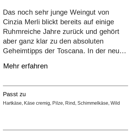
Das noch sehr junge Weingut von
Cinzia Merli blickt bereits auf einige
Ruhmreiche Jahre zurück und gehört
aber ganz klar zu den absoluten
Geheimtipps der Toscana. In der neu
aufstrebenden Küstenregion (Bolgheri)
Mehr erfahren
nimmt Le Macchiole dank dem
kompromisslosen und geschickten
Qualitätsstreben von Cinzia Merli eine
Passt zu
führende Stellung ein. Nebst
Hartkäse, Käse cremig, Pilze, Rind, Schimmelkäse, Wild
grossartigen Assemblagen aus
Sangiovese, Cabernet Sauvignon und
Cabernet Franc produziert Macchiole