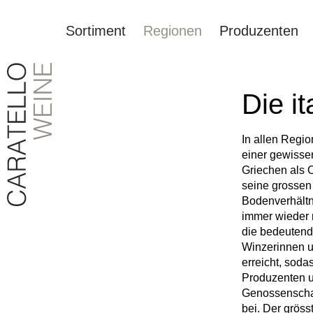
Sortiment
Regionen
Produzenten
springen
Zur Hauptnavigation springen
Die i
In allen Regio
einer gewissen
Griechen als 
seine grossen 
Bodenverhältn
immer wieder 
die bedeutend
Winzerinnen u
erreicht, soda
Produzenten u
Genossenschaf
bei. Der grös