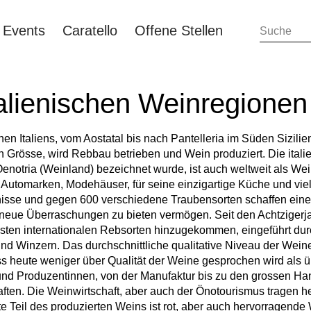
Events
Caratello
Offene Stellen
talienischen Weinregionen
nen Italiens, vom Aostatal bis nach Pantelleria im Süden Sizilie
 Grösse, wird Rebbau betrieben und Wein produziert. Die itali
Oenotria (Weinland) bezeichnet wurde, ist auch weltweit als We
Automarken, Modehäuser, für seine einzigartige Küche und viele
isse und gegen 600 verschiedene Traubensorten schaffen eine s
neue Überraschungen zu bieten vermögen. Seit den Achtzigerj
sten internationalen Rebsorten hinzugekommen, eingeführt dur
nd Winzern. Das durchschnittliche qualitative Niveau der Wein
ss heute weniger über Qualität der Weine gesprochen wird als ü
nd Produzentinnen, von der Manufaktur bis zu den grossen H
ten. Die Weinwirtschaft, aber auch der Önotourismus tragen h
ste Teil des produzierten Weins ist rot, aber auch hervorrage