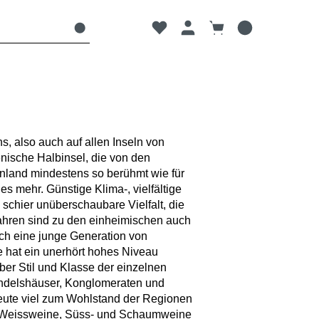
Du hast 0 Produkte auf dem Mer
Warenkorb enthält 0
ns, also auch auf allen Inseln von
enische Halbinsel, die von den
inland mindestens so berühmt wie für
s mehr. Günstige Klima-, vielfältige
chier unüberschaubare Vielfalt, die
ahren sind zu den einheimischen auch
ch eine junge Generation von
e hat ein unerhört hohes Niveau
ber Stil und Klasse der einzelnen
andelshäuser, Konglomeraten und
eute viel zum Wohlstand der Regionen
nde Weissweine, Süss- und Schaumweine