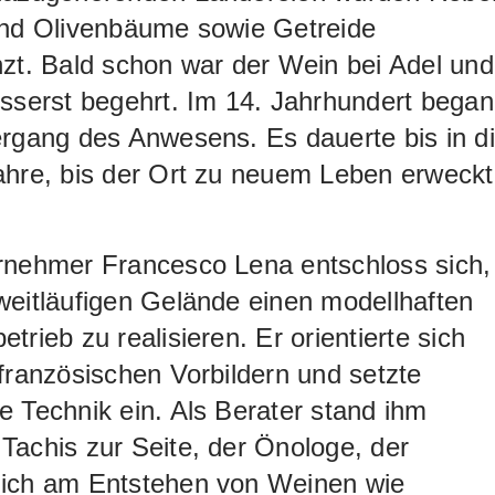
und Olivenbäume sowie Getreide
somaggio sehr mild mit reifem Tannin.
zt. Bald schon war der Wein bei Adel und
sserst begehrt. Im 14. Jahrhundert bega
rgang des Anwesens. Es dauerte bis in d
ahre, bis der Ort zu neuem Leben erweckt
rnehmer Francesco Lena entschloss sich,
eitläufigen Gelände einen modellhaften
trieb zu realisieren. Er orientierte sich
französischen Vorbildern und setzte
 Technik ein. Als Berater stand ihm
achis zur Seite, der Önologe, der
ich am Entstehen von Weinen wie