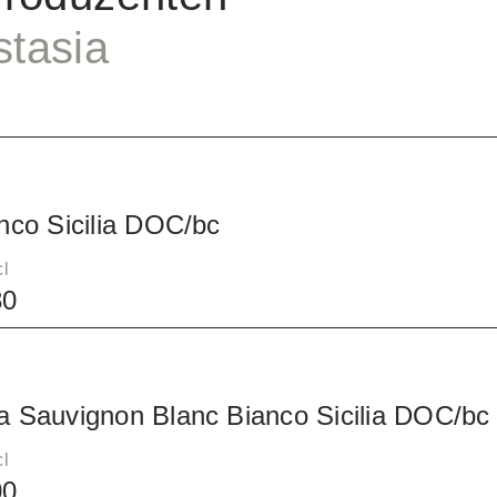
tasia
anco Sicilia DOC/bc
cl
80
a Sauvignon Blanc Bianco Sicilia DOC/bc
cl
00