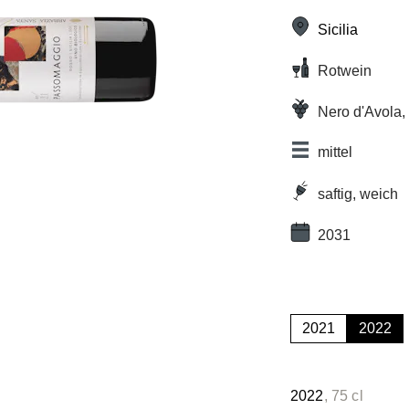
Sicilia
Rotwein
Nero d'Avola, 
Cabernet Sau
mittel
saftig, weich
2031
2021
2022
2022
, 75 cl