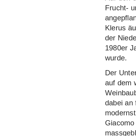
Frucht- 
wirkt Pas
angepflan
Klerus äu
der Niede
1980er J
wurde.
Der Unte
auf dem w
Weinbaube
dabei an 
modernste
Giacomo T
massgebl