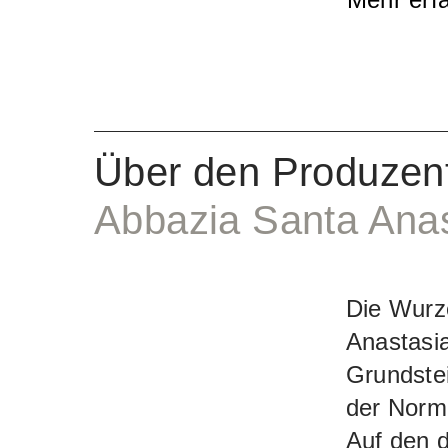
aufzubaue
Oenologe
Erfolg un
hervorra
Nero d'Av
Über den Produzen
Zustand g
Abbazia Santa Anas
etwas Ca
Wein eine
beizufüge
Die Wurz
exotisch
Anastasia
der opule
Grundstei
hochreif
der Norm
Cabernet 
Auf den 
Aromen. D