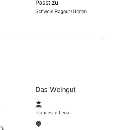
Passt zu
Schwein Ragout / Braten
n
h
Das Weingut
s
Francesco Lena
n,
en