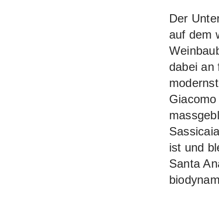
Der Unte
auf dem w
Weinbaube
dabei an 
modernste
Giacomo T
massgebl
Sassicaia
ist und b
Santa An
biodynami