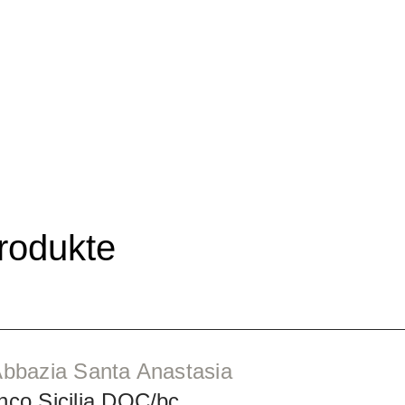
rodukte
 Abbazia Santa Anastasia
anco Sicilia DOC/bc