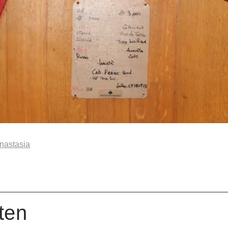
nastasia
ten