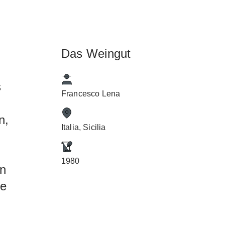
Das Weingut
s
Francesco Lena
n,
Italia, Sicilia
1980
nn
ie