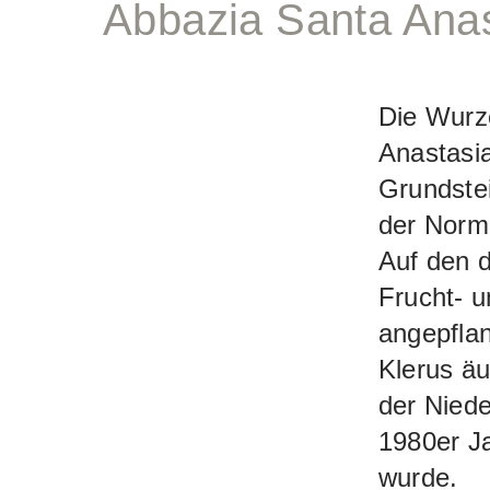
Abbazia Santa Anas
Die Wurz
Anastasia
Grundstei
der Norm
Auf den 
Frucht- 
angepflan
Klerus äu
der Niede
1980er J
wurde.