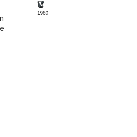
1980
nn
ie