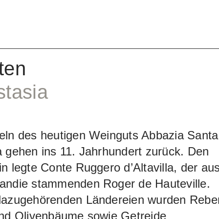
eben drückt, der ganze Vegetationsproze
gsamer vor sich geht und dadurch die
nicht nur der weissen Sorten!) voll erhalte
er Grillo von Francesco Lena, dem Besitze
ten
zigartigen Weingutes, dessen Ursprung
tasia
 11. Jh. reicht, zeigt denn auch seine
ypizität, seine dezenten
hselbaren Aromen in ganz frischer,
eln des heutigen Weinguts Abbazia Santa
h leichter Art.
 gehen ins 11. Jahrhundert zurück. Den
n legte Conte Ruggero d’Altavilla, der au
andie stammenden Roger de Hauteville.
dazugehörenden Ländereien wurden Rebe
und Olivenbäume sowie Getreide