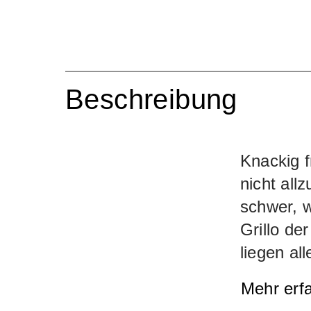
Beschreibung
Knackig f
nicht all
schwer, w
Grillo de
liegen al
(Blick zu
Mehr erf
eindeutig