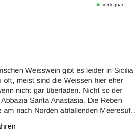
Verfügbar
rischen Weisswein gibt es leider in Sicilia
zu oft, meist sind die Weissen hier eher
enn nicht gar überladen. Nicht so der
r Abbazia Santa Anastasia. Die Reben
le am nach Norden abfallenden Meeresufe
 den aeolischen Inseln). Dies hat den
ahren
en Vorteil, dass die Sonne nicht allzu heis