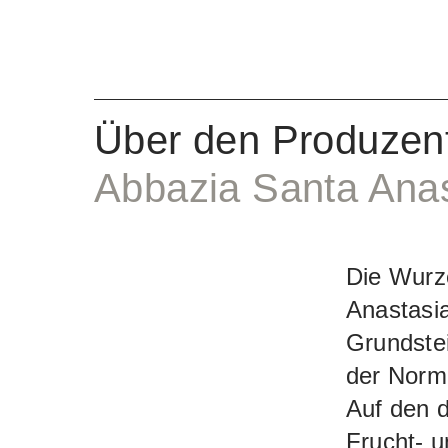
auf die R
etwas lan
Frische (
bleibt. D
Über den Produzen
diese ein
Abbazia Santa Anas
zurück in
würzige T
unverwec
Die Wurz
spielerisc
Anastasia
Grundstei
der Norm
Auf den 
Frucht- 