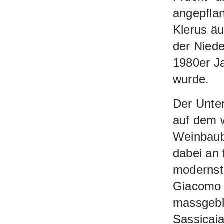
angepflan
Klerus äu
der Niede
1980er J
wurde.
Der Unte
auf dem w
Weinbaube
dabei an 
modernste
Giacomo T
massgebl
Sassicaia