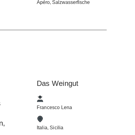
Apéro, Salzwasserfische
ss
n
r
Das Weingut
s
Francesco Lena
n,
Italia, Sicilia