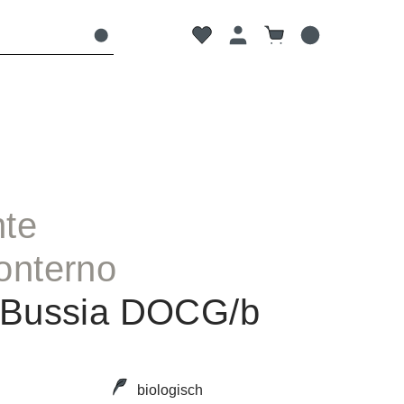
Du hast 0 Produkte auf dem Mer
Warenkorb enthält 0
te
onterno
 Bussia DOCG/b
biologisch