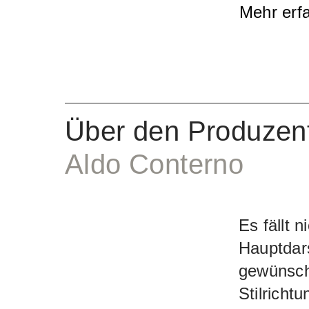
Mehr erf
in grosse
Effekt de
Barolo mi
Ausdrucks
Über den Produzen
Aldo Conterno
Es fällt n
Hauptdars
gewünscht
Stilricht