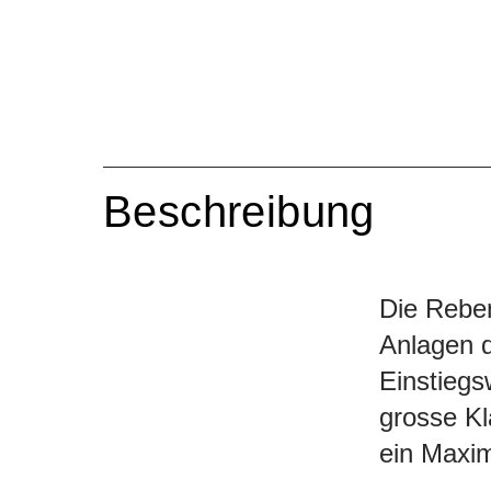
Beschreibung
Die Reben
Anlagen d
Einstiegs
grosse K
ein Maxi
geschönt n