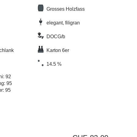
Grosses Holzfass
elegant, filigran
DOCG/b
schlank
Karton 6er
14.5 %
ni: 92
ng: 95
r: 95