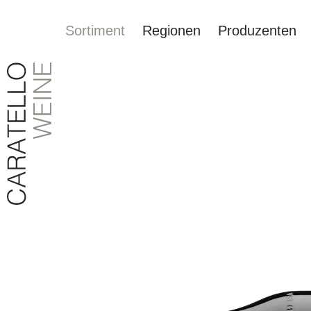
Sortiment
Regionen
Produzenten
springen
Zur Hauptnavigation springen
Bildergalerie überspringen