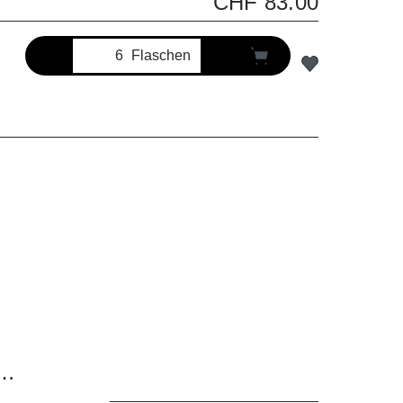
CHF 83.00
Flaschen
r
ss