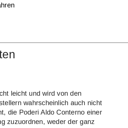
ahren
n Eichenfässern. Deutlich spürbar ist der
r bewusst stark reduzierten Erträge: ein
t ausgeprägter Persönlichkeit, Tiefe und
kraft.
ten
icht leicht und wird von den
tellern wahrscheinlich auch nicht
, die Poderi Aldo Conterno einer
ung zuzuordnen, weder der ganz