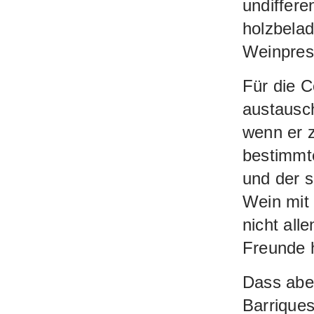
undiffere
holzbelad
Weinpres
Für die C
austausch
wenn er z
bestimmt
und der s
Wein mit 
nicht alle
Freunde 
Dass abe
Barriques