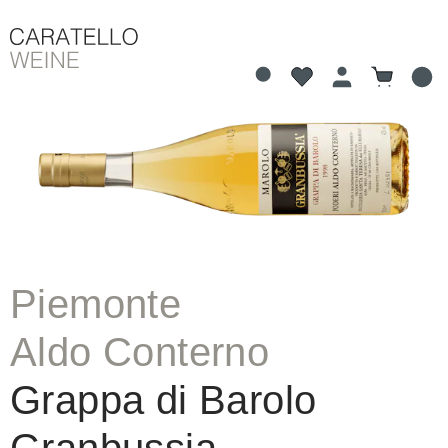
Du hast 0 Produkte 
Warenkorb
alt springen
Bildergalerie überspringen
Piemonte
Aldo Conterno
Grappa di Barolo