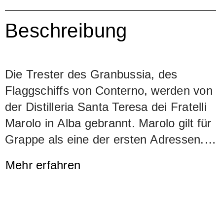
Beschreibung
Die Trester des Granbussia, des
Flaggschiffs von Conterno, werden von
der Distilleria Santa Teresa dei Fratelli
Marolo in Alba gebrannt. Marolo gilt für
Grappe als eine der ersten Adressen.
Destilliert wird mit dem traditionellen
Mehr erfahren
Wasserbadsystem (bagnomaria), die
Reifung erfolgt während 12 Jahren in
Barriques aus französischer Eiche.
Marolo beschreibt den Grappa di