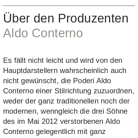
Barolo Granbussia wie folgt: Intensives
Über den Produzenten
Bouquet mit Noten von gebrannten
Mandeln, Lakritze und Kakao. Am
Aldo Conterno
Gaumen warm, harmonisch,
charaktervoll und mit einem Hauch
Es fällt nicht leicht und wird von den
Vanille.
Hauptdarstellern wahrscheinlich auch
nicht gewünscht, die Poderi Aldo
Conterno einer Stilrichtung zuzuordnen,
weder der ganz traditionellen noch der
modernen, wenngleich die drei Söhne
des im Mai 2012 verstorbenen Aldo
Conterno gelegentlich mit ganz