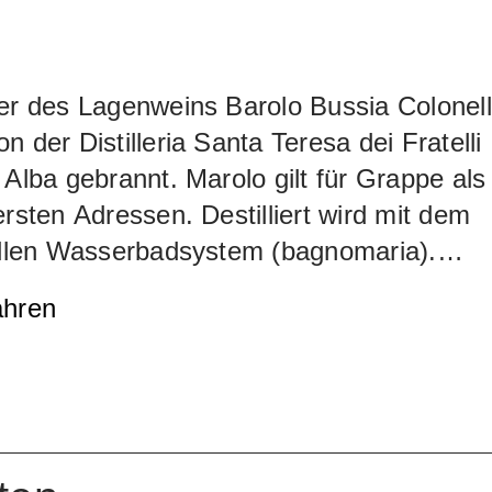
er des Lagenweins Barolo Bussia Colonel
n der Distilleria Santa Teresa dei Fratelli
 Alba gebrannt. Marolo gilt für Grappe als
ersten Adressen. Destilliert wird mit dem
nellen Wasserbadsystem (bagnomaria).
schreibt den Grappa di Barolo Bussia
ahren
 wie folgt: Feines, gradliniges und
es Bouquet. Am Gaumen weich, lang
d und ausgewogen.