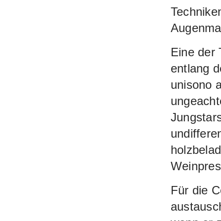
Technike
Augenma
Eine der 
entlang d
unisono a
ungeachte
Jungstars
undiffere
holzbelad
Weinpres
Für die C
austausch