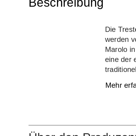
Beschreibung
Die Trest
werden vo
Marolo in
eine der 
traditio
Marolo be
Mehr erf
Colonello
intensiv
anhalten