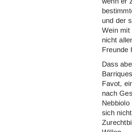
wenn er z
bestimmt
und der s
Wein mit 
nicht alle
Freunde 
Dass abe
Barriques
Favot, ei
nach Gese
Nebbiolo 
sich nich
Zurechtbi