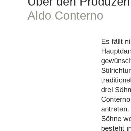
Über den Produzen
Aldo Conterno
Es fällt n
Hauptdars
gewünscht
Stilricht
tradition
drei Söh
Conterno
antreten.
Söhne woh
besteht 