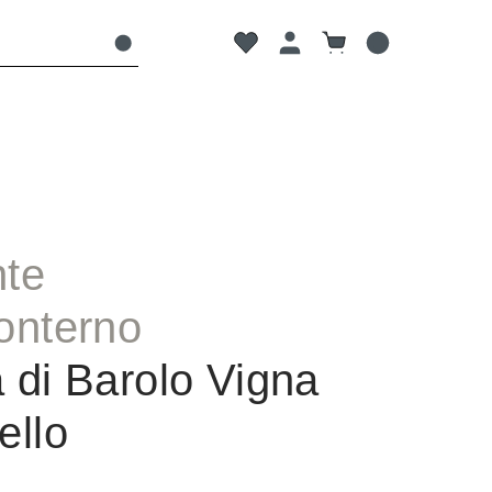
Du hast 0 Produkte auf dem Mer
Warenkorb enthält 0
te
onterno
 di Barolo Vigna
ello