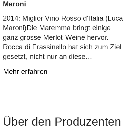
Maroni
2014: Miglior Vino Rosso d'Italia (Luca
Maroni)
Die Maremma bringt einige
ganz grosse Merlot-Weine hervor.
Rocca di Frassinello hat sich zum Ziel
gesetzt, nicht nur an diese
Spitzengruppe anzuschliessen, sondern
Mehr erfahren
sie sogar zu überflügeln: ein sehr
sportliches Ziel. Tatsache ist, dass der
Baffonero mit jedem neuen Jahrgang
zulegt. Der Wein überzeugte von
Beginn weg durch Mächtigkeit. Mit
Über den Produzenten
jeder neuen Abfüllung wachsen die