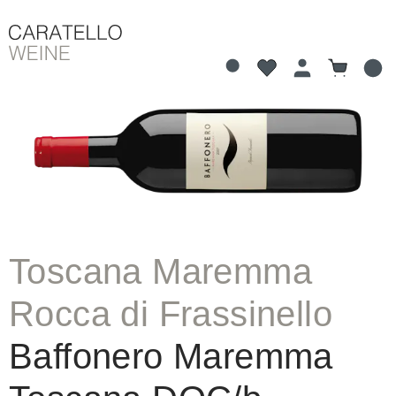
Du hast 0 Produkte 
Warenkorb
alt springen
Bildergalerie überspringen
Toscana Maremma
Rocca di Frassinello
Baffonero Maremma