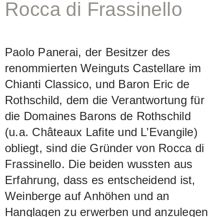
mineralische Spannkraft, die Rasse
Rocca di Frassinello
und die ausgewogene Harmonie.
Diesem Wein steht eine grosse Zukunft
Paolo Panerai, der Besitzer des
bevor. Die Trauben werden zwei
renommierten Weinguts Castellare im
Wochen im Stahltank gekeltert, der
Chianti Classico, und Baron Eric de
Wein 14 Monate lang in neuen
Rothschild, dem die Verantwortung für
französischen Barriques ausgebaut und
die Domaines Barons de Rothschild
dann in rund 3000 Flaschen abgefüllt.
(u.a. Châteaux Lafite und L’Evangile)
obliegt, sind die Gründer von Rocca di
Frassinello. Die beiden wussten aus
Erfahrung, dass es entscheidend ist,
Weinberge auf Anhöhen und an
Hanglagen zu erwerben und anzulegen