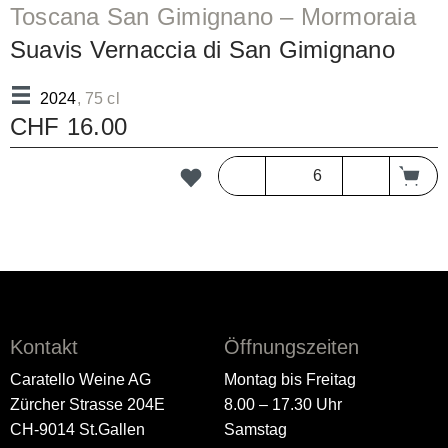
Toscana San Gimignano – Mormoraia
Suavis Vernaccia di San Gimignano
DOCG/bc
2024
, 75 cl
CHF 16.00
Kontakt
Öffnungszeiten
Caratello Weine AG
Montag bis Freitag
Zürcher Strasse 204E
8.00 – 17.30 Uhr
CH-9014 St.Gallen
Samstag