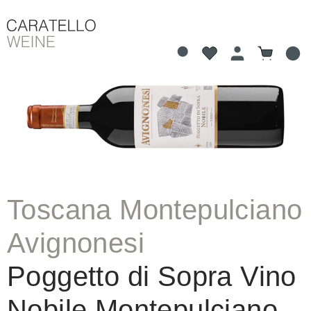
Du hast 0 Produkte 
Warenkorb
alt springen
Bildergalerie überspringen
Toscana Montepulciano
Avignonesi
Poggetto di Sopra Vino
Nobile Montepulciano