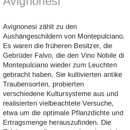
Avignonesi
Sangiovese, nämlich dezente, doch
kraftvolle Fruchtigkeit, erinnernd an
Heidlbeeren, Granatapfel und Nelken.
Avignonesi zählt zu den
Auch Würznoten sind Teil des
Aushängeschildern von Montepulciano.
komplexen Aromenbilds. Am Gaumen
Es waren die früheren Besitzer, die
wirkt er straff mit abgerundeten
Gebrüder Falvo, die den Vino Nobile di
Tanninen.
Montepulciano wieder zum Leuchten
gebracht haben. Sie kultivierten antike
Traubensorten, probierten
verschiedene Kultursysteme aus und
realisierten vielbeachtete Versuche,
etwa um die optimale Pflanzdichte und
Ertragsmenge herauszufinden. Die