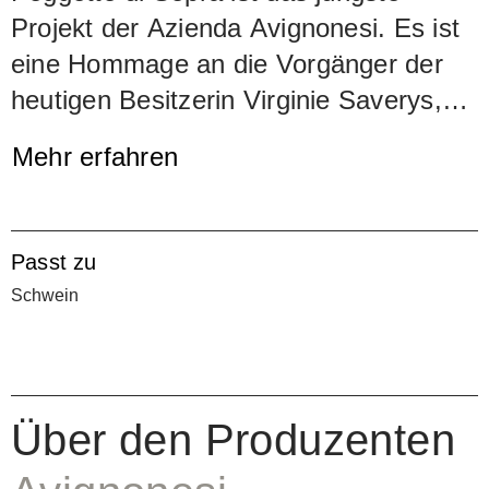
Projekt der Azienda Avignonesi. Es ist
eine Hommage an die Vorgänger der
heutigen Besitzerin Virginie Saverys,
die eine Selektion der Trauben aus
Mehr erfahren
dem von Ettore Falvo 1978 angelegten
Rebberg separat erntet, ausbaut und
abfüllt. Der Rebberg Poggetto di Sopra
Passt zu
besteht zu 100% aus Sangiovese. Die
Schwein
Trauben werden während 30 Tagen
gemaischt, der junge Wein
ausschliesslich in Barriques und
Tonneaux ausgebaut. Er zeigt das
Über den Produzenten
ganze Spektrum des grossen