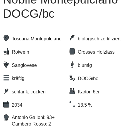
DOCG/bc
Toscana Montepulciano
biologisch zertifiziert
Rotwein
Grosses Holzfass
Sangiovese
blumig
kräftig
DOCG/bc
schlank, trocken
Karton 6er
2034
13.5 %
Antonio Galloni: 93+
Gambero Rosso: 2