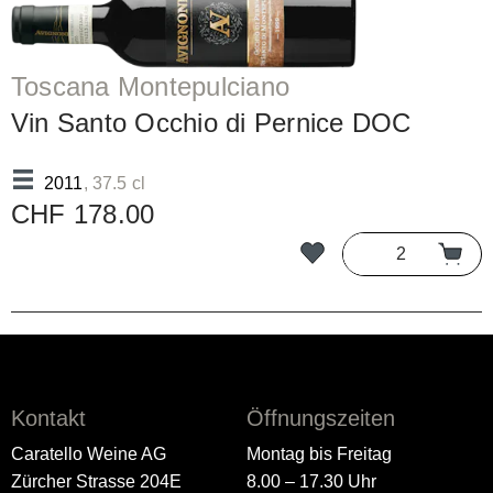
Toscana Montepulciano
Vin Santo Occhio di Pernice DOC
2011
, 37.5 cl
CHF 178.00
Kontakt
Öffnungszeiten
Caratello Weine AG
Montag bis Freitag
Zürcher Strasse 204E
8.00 – 17.30 Uhr