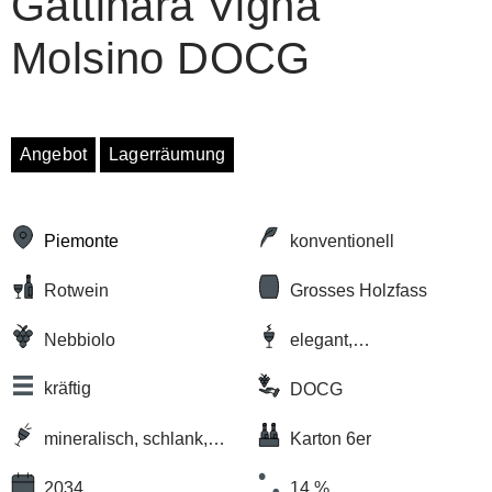
Gattinara Vigna
Molsino DOCG
Angebot
Lagerräumung
Piemonte
konventionell
Rotwein
Grosses Holzfass
Nebbiolo
elegant,
komplex/vielschichtig
kräftig
DOCG
mineralisch, schlank,
Karton 6er
trocken
2034
14 %