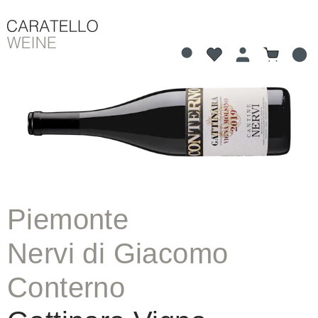
Du hast 0 Produkte 
Warenkorb
alt springen
Bildergalerie überspringen
Piemonte
Nervi di Giacomo
Conterno