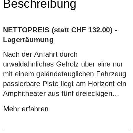
Beschreibung
NETTOPREIS (statt CHF 132.00) -
Lagerräumung
Nach der Anfahrt durch
urwaldähnliches Gehölz über eine nur
mit einem geländetauglichen Fahrzeug
passierbare Piste liegt am Horizont ein
Amphitheater aus fünf dreieckigen
Rebbergen: die Vigna Molsino, 1992
Mehr erfahren
auf etwa 400 Metern über Meer
gepflanzt. Der Anblick erinnert an die
Lage Cascina Francia in Serralunga,