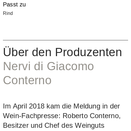
Passt zu
wo Roberto Conterno den Barolo
Rind
Monfortino anbaut. Wie der Vigna
Valferana, der andere Cru von Nervi,
wird der Molsino nur in hervorragenden
Jahrgängen nach einer Ausbauzeit von
Über den Produzenten
etwa drei Jahren in grossen
Nervi di Giacomo
Eichenfässern abgefüllt. Er zeigt eine
aristokratische Strenge, höchste
Conterno
Präzision im aromatischen Ausdruck,
perfekte Harmonie im Süsse-Säure-
Spiel und ist von seidenweichen
Im April 2018 kam die Meldung in der
Tanninen unterlegt.
Wein-Fachpresse: Roberto Conterno,
Besitzer und Chef des Weinguts