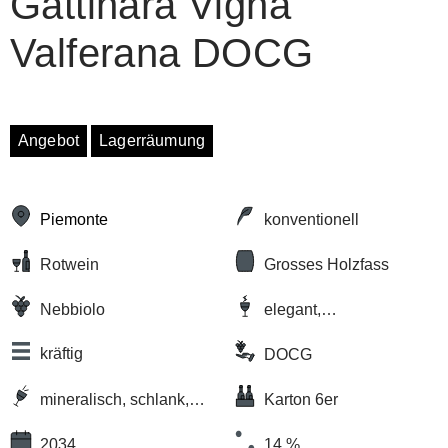
Gattinara Vigna
Valferana DOCG
Angebot
Lagerräumung
Piemonte
konventionell
Rotwein
Grosses Holzfass
Nebbiolo
elegant,
komplex/vielschichtig
kräftig
DOCG
mineralisch, schlank,
Karton 6er
trocken
2034
14 %