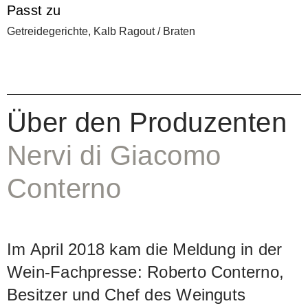
Passt zu
samtig-weichen Tanninen. Schon als
Getreidegerichte, Kalb Ragout / Braten
Jungwein ist der Valferana zugänglich
und geschmeidig. Der puristische Stil
Roberto Conternos zeigt sich in aller
Deutlichkeit: ganz ohne Schnörkel und
Über den Produzenten
grossartig in seiner Tiefe.
Nervi di Giacomo
Conterno
Im April 2018 kam die Meldung in der
Wein-Fachpresse: Roberto Conterno,
Besitzer und Chef des Weinguts