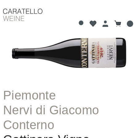
Du hast 0 Produkte 
Warenkorb
alt springen
Bildergalerie überspringen
Piemonte
Nervi di Giacomo
Conterno