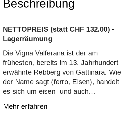
Beschreibung
NETTOPREIS (statt CHF 132.00) -
Lagerräumung
Die Vigna Valferana ist der am
frühesten, bereits im 13. Jahrhundert
erwähnte Rebberg von Gattinara. Wie
der Name sagt (ferro, Eisen), handelt
es sich um eisen- und auch
manganhaltiges Terrain – ganz ähnlich
Mehr erfahren
den Bodenverhältnisse in Serralunga
d’Alba. Entsprechend mineralienreich
ist der Wein. Zudem ist er geprägt von