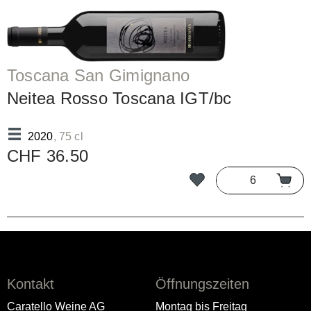
Toscana San Gimignano
Neitea Rosso Toscana IGT/bc
2020
, 75 cl
CHF 36.50
Kontakt
Öffnungszeiten
Caratello Weine AG
Montag bis Freitag