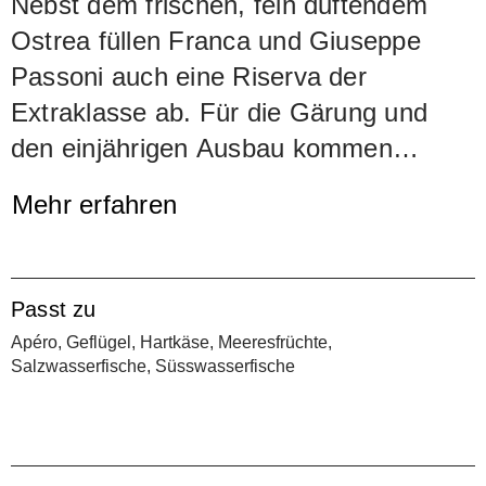
Nebst dem frischen, fein duftendem
Ostrea füllen Franca und Giuseppe
Passoni auch eine Riserva der
Extraklasse ab. Für die Gärung und
den einjährigen Ausbau kommen
französische Barriques zum Einsatz.
Mehr erfahren
Ein Teil des Weins wird in 1500-Liter-
Fässern ausgebaut. Das regelmässige
Aufrühren der Hefe (bâtonnage)
Passt zu
steigert die bereits ansehnliche Fülle
Apéro, Geflügel, Hartkäse, Meeresfrüchte,
und verleiht dem Wein einen herrlichen
Salzwasserfische, Süsswasserfische
Schmelz. Noten von Weissdorn und
exotischen Früchten prägen das
grosszügige Bouquet.