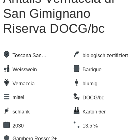
San Gimignano
Riserva DOCG/bc
Toscana San
biologisch zertifiziert
Gimignano
Weisswein
Barrique
Vernaccia
blumig
mittel
DOCG/bc
schlank
Karton 6er
2030
13.5 %
Gambero Rosso: 2+