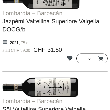
Lombardia – Barbacàn
Jazpémi Valtellina Superiore Valgella
DOCG/b
2021
, 75 cl
CHF 31.50
statt CHF 39.00
Lombardia – Barbacàn
Söl Valtellina Superiore Valgella