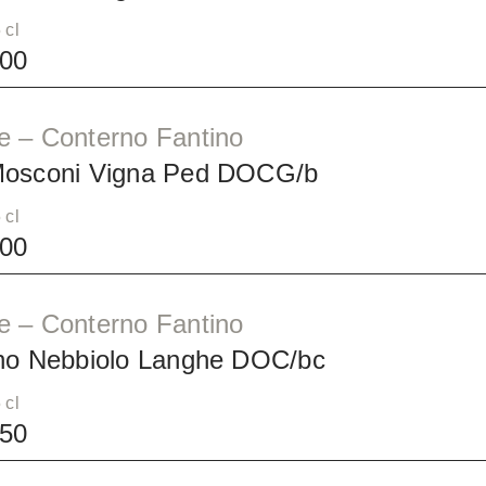
 cl
00
e – Conterno Fantino
Mosconi Vigna Ped DOCG/b
 cl
00
e – Conterno Fantino
ino Nebbiolo Langhe DOC/bc
 cl
50