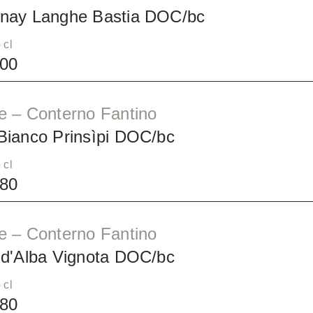
nay Langhe Bastia DOC/bc
 cl
00
e – Conterno Fantino
Bianco Prinsìpi DOC/bc
 cl
80
e – Conterno Fantino
 d'Alba Vignota DOC/bc
 cl
80