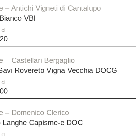
 – Antichi Vigneti di Cantalupo
 Bianco VBI
 cl
20
 – Castellari Bergaglio
 Gavi Rovereto Vigna Vecchia DOCG
 cl
00
e – Domenico Clerico
o Langhe Capisme-e DOC
 cl