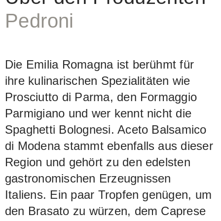
Rebberge erzeugen. So bietet Pedroni
einen Essig an, der nicht nur von
Pedroni
grösster Sorgfalt sondern auch von
hundertprozentiger Authentizität ist.
Die Emilia Romagna ist berühmt für
Der Balsamico Centopercento wird
ihre kulinarischen Spezialitäten wie
durch längeres Einkochen des
Prosciutto di Parma, den Formaggio
Traubenmosts vor der Umwandlung in
Parmigiano und wer kennt nicht die
Balsamico-Essig noch höher
Spaghetti Bolognesi. Aceto Balsamico
konzentriert. Ohne Zusatz von
di Modena stammt ebenfalls aus dieser
Karamell.
Region und gehört zu den edelsten
gastronomischen Erzeugnissen
Italiens. Ein paar Tropfen genügen, um
den Brasato zu würzen, dem Caprese