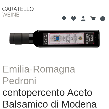
Du hast 0 Produkte 
Warenkorb
alt springen
Bildergalerie überspringen
Emilia-Romagna
Pedroni
centopercento Aceto
Balsamico di Modena