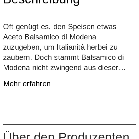
Oft genügt es, den Speisen etwas
Aceto Balsamico di Modena
zuzugeben, um Italianità herbei zu
zaubern. Doch stammt Balsamico di
Modena nicht zwingend aus dieser
Region, das Gesetz lässt da vieles
Mehr erfahren
offen. Die Familie Pedroni zählt zu den
wenigen Aceto-Produzenten, die ihren
köstlichen Essig ausschliesslich aus
den Trauben eigener, in unmittelbarer
Nähe der Stadt Modena gelegener
Über den Produzenten