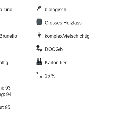
alcino
biologisch
Grosses Holzfass
Brunello
komplex/vielschichtig
DOCG/b
aftig
Karton 6er
15 %
ni: 93
ng: 94
r: 95