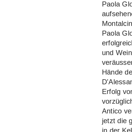
Paola Glo
aufsehene
Montalcin
Paola Gl
erfolgrei
und Wein
veräusser
Hände de
D'Alessan
Erfolg vo
vorzügli
Antico v
jetzt die
in der Ke