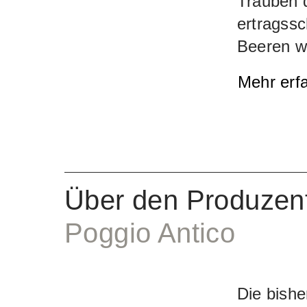
Trauben 
ertragssc
Beeren we
Behälter
Mehr erf
gesamte 
Holz. Das
Tonneaux 
Fässern 
Liter Inh
Über den Produzen
Wein mit 
Poggio Antico
Weichheit
wurde und
ist.
Der e
Die bishe