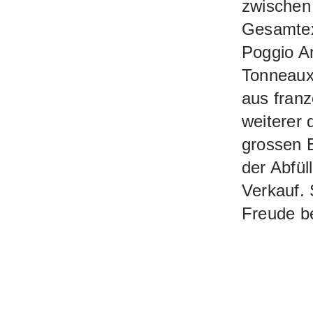
zwischen 
Gesamtex
Poggio An
Tonneaux 
aus franz
weiterer 
grossen 
der Abfül
Verkauf. 
Freude be