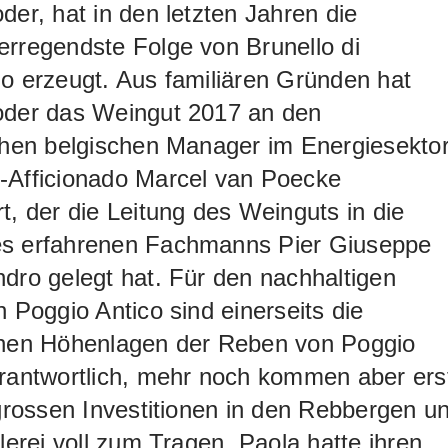
der, hat in den letzten Jahren die
rregendste Folge von Brunello di
o erzeugt. Aus familiären Gründen hat
oder das Weingut 2017 an den
chen belgischen Manager im Energiesekto
-Afficionado Marcel van Poecke
t, der die Leitung des Weinguts in die
s erfahrenen Fachmanns Pier Giuseppe
dro gelegt hat. Für den nachhaltigen
n Poggio Antico sind einerseits die
chen Höhenlagen der Reben von Poggio
erantwortlich, mehr noch kommen aber ers
 grossen Investitionen in den Rebbergen u
llerei voll zum Tragen. Paola hatte ihren