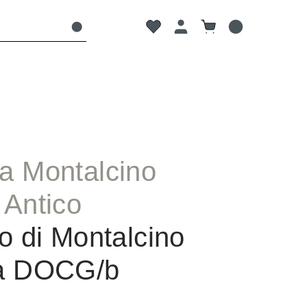
Du hast 0 Produkte auf dem Mer
Warenkorb enthält 0
a Montalcino
 Antico
o di Montalcino
va DOCG/b