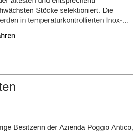
der ältesten und entsprechend
hwächsten Stöcke selektioniert. Die
rden in temperaturkontrollierten Inox-
n während gut zwei Wochen gemaischt. D
ahren
Ausbau dauert 64 Monate, 42 davon im
 erste Jahr reift der Wein in neuen
aus französischer Eiche, anschliessend i
aus slawonischer Eiche mit 3700 bis 5500
alt. Im Glas offenbart sich ein konzentriert
ten
kraftvollem Tanningerüst, aber von einer
, die durch die lange Reifezeit geformt
 Teil des eindrücklichen Gesamtbilds
rste Jahrgang war 1985
rige Besitzerin der Azienda Poggio Antico