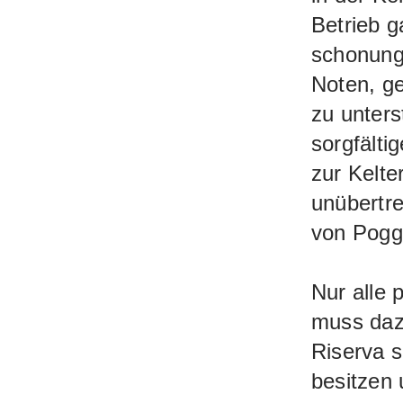
Betrieb g
schonungs
Noten, ge
zu unters
sorgfälti
zur Kelte
unübertre
von Poggi
Nur alle 
muss dazu
Riserva s
besitzen 