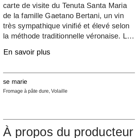
carte de visite du Tenuta Santa Maria
de la famille Gaetano Bertani, un vin
très sympathique vinifié et élevé selon
la méthode traditionnelle véronaise. Les
raisins sont exclusivement des variétés
En savoir plus
autochtones de Vérone, Corvina,
Corvinone, Rondinella et Oseleta,
provenant des propres vignobles du
se marie
domaine historique d'Arbizzano di
Fromage à pâte dure, Volaille
Negrar près de Vérone. Comme tous
les raisins de Santa Maria, ils sont
vendangés à la main. La fermentation
et la macération durent environ 15
À propos du producteur
jours, puis le vin est élevé dans les