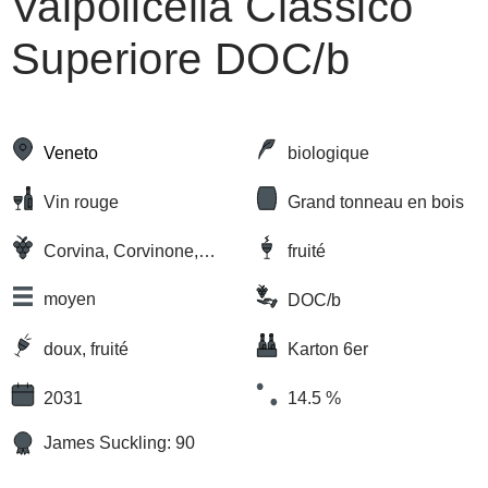
Valpolicella Classico
Superiore DOC/b
Veneto
biologique
Vin rouge
Grand tonneau en bois
Corvina, Corvinone,
fruité
Rondinella, Oseleta
moyen
DOC/b
doux, fruité
Karton 6er
2031
14.5 %
James Suckling: 90