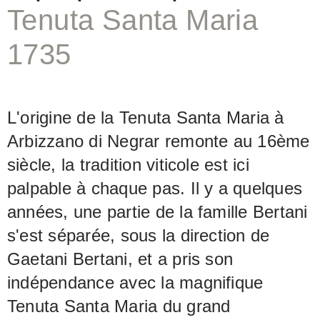
Tenuta Santa Maria
grands fûts de chêne traditionnels
pendant 14 mois avant d'être mis en
1735
bouteille.
L'origine de la Tenuta Santa Maria à
Arbizzano di Negrar remonte au 16ème
siècle, la tradition viticole est ici
palpable à chaque pas. Il y a quelques
années, une partie de la famille Bertani
s'est séparée, sous la direction de
Gaetani Bertani, et a pris son
indépendance avec la magnifique
Tenuta Santa Maria du grand