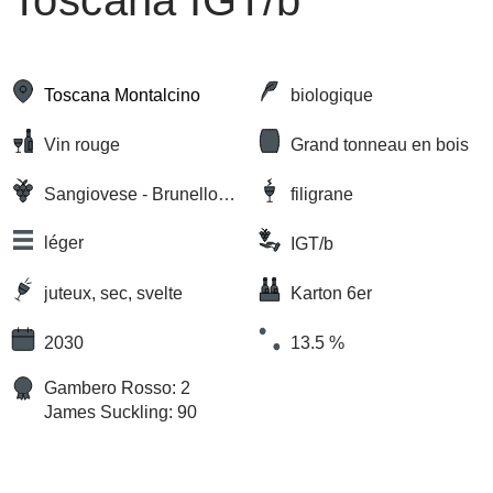
Toscana IGT/b
Toscana Montalcino
biologique
Vin rouge
Grand tonneau en bois
Sangiovese - Brunello,
filigrane
Cabernet Sauvignon,
Merlot
léger
IGT/b
juteux, sec, svelte
Karton 6er
2030
13.5 %
Gambero Rosso: 2
James Suckling: 90