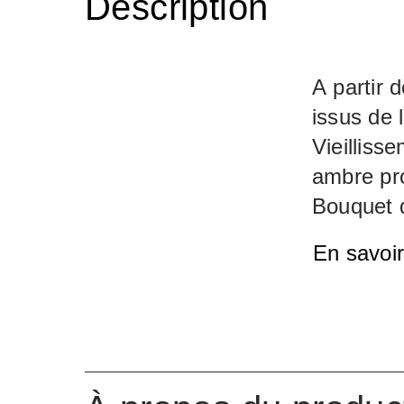
Description
A partir 
issus de l
Vieilliss
ambre pro
Bouquet d
peu les fr
En savoir
douce et