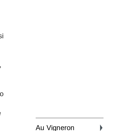
si
,
lo
e
Au Vigneron