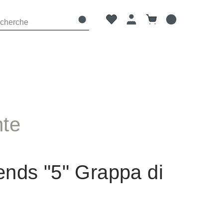
Vous avez 0 articles dans votre 
Le panier contient 0 
te
ends "5" Grappa di