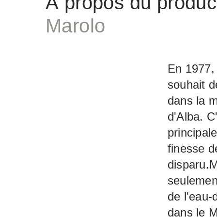
À propos du produc
Marolo
En 1977,
souhait d
dans la m
d'Alba. C
principal
finesse d
disparu.M
seulement
de l'eau-
dans le M