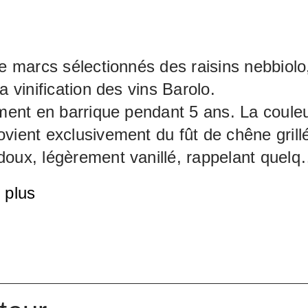
de marcs sélectionnés des raisins nebbiolo
a vinification des vins Barolo.
ement en barrique pendant 5 ans. La coule
vient exclusivement du fût de chêne grill
oux, légèrement vanillé, rappelant quelq
uits secs et les épices fines. La finale est
 plus
 harmonieuse.