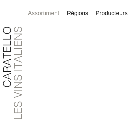
Assortiment
Régions
Producteurs
recherche
Passer à la navigation principale