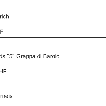
rich
HF
ds "5" Grappa di Barolo
CHF
rneis