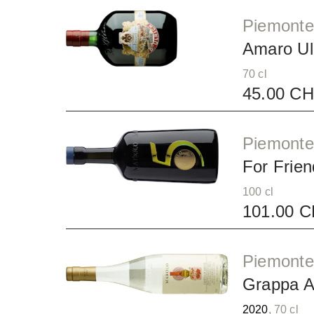
Piemonte
Amaro Ul
70 cl
45.00 C
Piemonte
For Frien
100 cl
101.00 
Piemonte
Grappa A
2020
, 70 cl