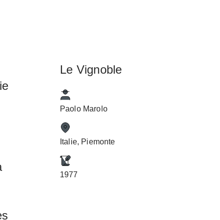
Le Vignoble
ie
Paolo Marolo
Italie, Piemonte
a
1977
es