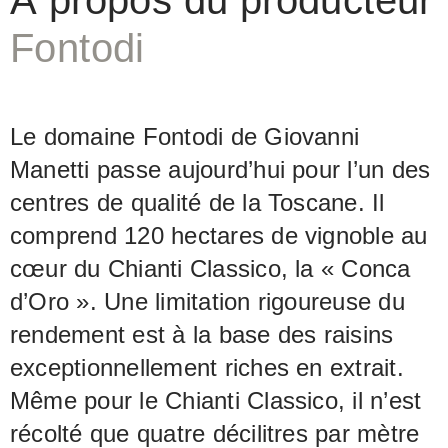
À propos du producteur
(le Chianti Classico de la Conca d'Oro
Fontodi
à Panzano et le vin de la zone
d'altitude de Lamole) : Le même
viticulteur a vinifié deux vins de grande
Le domaine Fontodi de Giovanni
qualité, mais opposés, dans deux
Manetti passe aujourd’hui pour l’un des
terroirs très différents. Lequel plaît le
centres de qualité de la Toscane. Il
plus est une pure question de goût.
comprend 120 hectares de vignoble au
cœur du Chianti Classico, la « Conca
d’Oro ». Une limitation rigoureuse du
rendement est à la base des raisins
exceptionnellement riches en extrait.
Même pour le Chianti Classico, il n’est
récolté que quatre décilitres par mètre