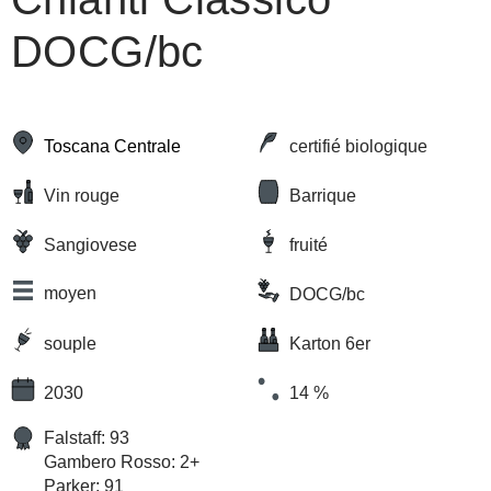
DOCG/bc
Toscana Centrale
certifié biologique
Vin rouge
Barrique
Sangiovese
fruité
moyen
DOCG/bc
souple
Karton 6er
2030
14 %
Falstaff: 93
Gambero Rosso: 2+
Parker: 91