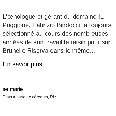
L'œnologue et gérant du domaine IL
Poggione, Fabrizio Bindocci, a toujours
sélectionné au cours des nombreuses
années de son travail le raisin pour son
Brunello Riserva dans le même
vignoble, l'un des plus anciens de
En savoir plus
l'Azienda. C'est la Vigna Paganelli qui a
été plantée au début des années
soixante. Chaque fois que le millésime
se marie
était bon à très bon, une sélection des
Plats à base de céréales, Riz
meilleurs raisins y était obtenue, ce qui,
après vinification et élevage en fûts de