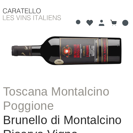
Vous avez 0 articles 
Le panier
tenu principal
Ignorer la galerie d'images
Toscana Montalcino
Poggione
Brunello di Montalcino