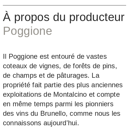
chêne pendant trois à quatre ans,
aboutissait à une excellente Riserva.
À propos du producteur
C'est un vin qui, chaque fois qu'il est
Poggione
proposé par IL Poggione, est décoré
des plus hautes distinctions et pourtant,
son prix est toujours resté raisonnable
Il Poggione est entouré de vastes
en comparaison. Depuis le millésime
coteaux de vignes, de forêts de pins,
2003 porte le nom du vignoble aussi en
de champs et de pâturages. La
étiquette: Vigna Paganelli.
propriété fait partie des plus anciennes
exploitations de Montalcino et compte
en même temps parmi les pionniers
des vins du Brunello, comme nous les
connaissons aujourd'hui.