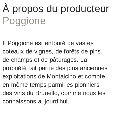
de propriétaires (Leopoldo Franceschi)
À propos du producteur
ainsi qu'un nouveau gérant (Fabrizio
Poggione
Bindocci) se sont présentés. Bien qu'ils
veuillent maintenir un style traditionnel
dans leurs vins - le Brunello reste le
Il Poggione est entouré de vastes
Brunello - la cave sera totalement
coteaux de vignes, de forêts de pins,
modernisée. Espérons que le rapport
de champs et de pâturages. La
qualité-prix toujours exceptionnel sera
propriété fait partie des plus anciennes
aussi maintenu!
exploitations de Montalcino et compte
en même temps parmi les pionniers
des vins du Brunello, comme nous les
connaissons aujourd'hui.