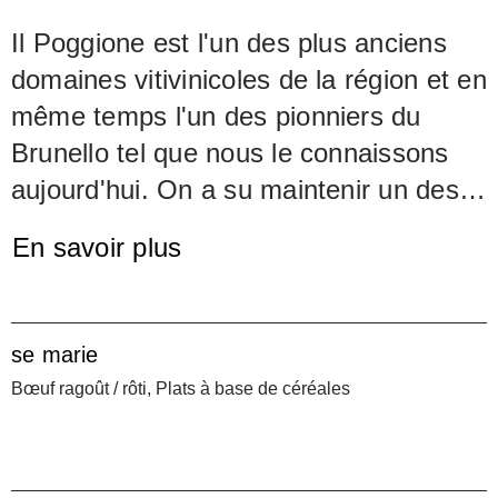
Il Poggione est l'un des plus anciens
domaines vitivinicoles de la région et en
même temps l'un des pionniers du
Brunello tel que nous le connaissons
aujourd'hui. On a su maintenir un des
plus hauts niveaux qualitatifs pendant
En savoir plus
des décennies, et les derniers
millésimes continuent à faire preuve
d'une remarquable constance,
se marie
indépendamment des caprices de la
Bœuf ragoût / rôti, Plats à base de céréales
mode. Mais aujourd'hui, des
changements fondamentaux
s'annoncent ; une nouvelle génération