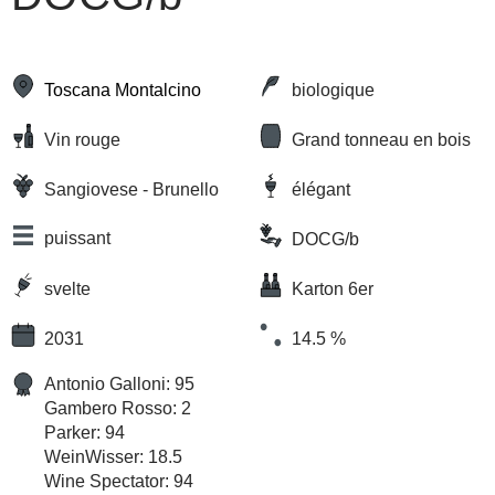
Toscana Montalcino
biologique
Vin rouge
Grand tonneau en bois
Sangiovese - Brunello
élégant
puissant
DOCG/b
svelte
Karton 6er
2031
14.5 %
Antonio Galloni: 95
Gambero Rosso: 2
Parker: 94
WeinWisser: 18.5
Wine Spectator: 94