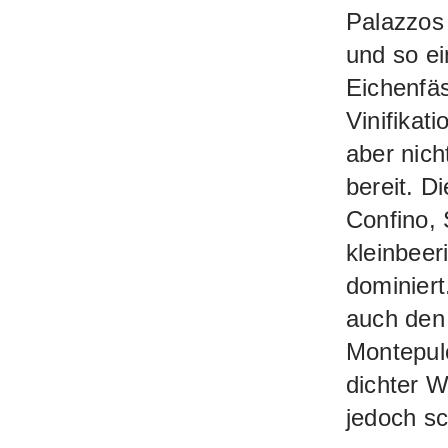
Palazzos 
und so ei
Eichenfäs
Vinifikat
aber nich
bereit. D
Confino, 
kleinbeer
dominiert
auch den 
Montepulc
dichter W
jedoch sc