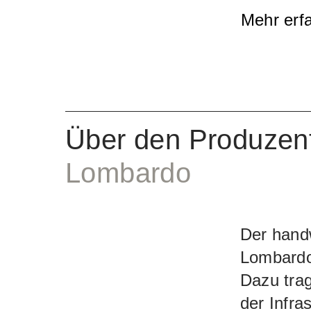
französi
Mehr erf
Holzgebin
den Duft
wirkt er k
weichen T
Über den Produzen
Lombardo
Der handw
Lombardo 
Dazu tra
der Infra