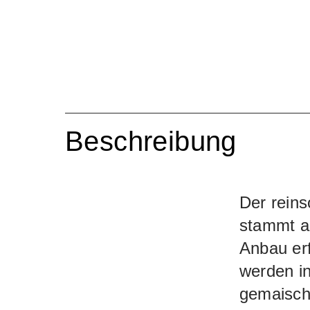
Beschreibung
Der reins
stammt a
Anbau er
werden i
gemaischt