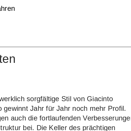
schen Tonneaux und grösseren
ahren
den. Sein intensives Bouquet erinnert an
 von Blumen und Früchten. Im Geschmac
räftig und fruchtig, mit deutlichen, aber
anninen. Der Abgang ist lang.
ten
erklich sorgfältige Stil von Giacinto
gewinnt Jahr für Jahr noch mehr Profil.
gen auch die fortlaufenden Verbesserunge
struktur bei. Die Keller des prächtigen