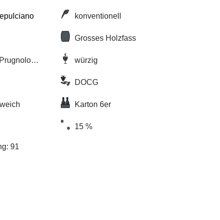
epulciano
konventionell
Grosses Holzfass
 Prugnolo
würzig
DOCG
 weich
Karton 6er
15 %
ng: 91