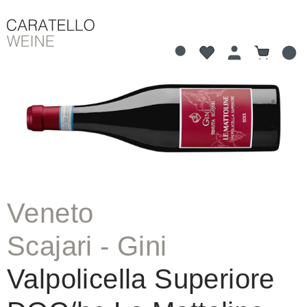
Du hast 0 Produkte 
Warenkorb
alt springen
Bildergalerie überspringen
Veneto
Scajari - Gini
Valpolicella Superiore