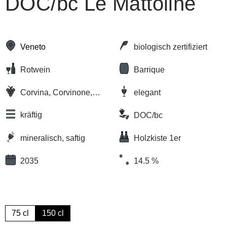
DOC/bc Le Mattoline
Veneto
biologisch zertifiziert
Rotwein
Barrique
Corvina, Corvinone,
elegant
Rondinella, Oseleta
kräftig
DOC/bc
mineralisch, saftig
Holzkiste 1er
2035
14.5 %
75 cl
150 cl