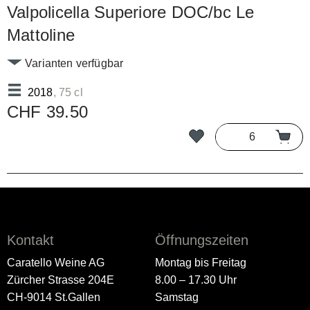
Valpolicella Superiore DOC/bc Le
Mattoline
Varianten verfügbar
2018
, 75 cl
CHF 39.50
Kontakt
Öffnungszeiten
Caratello Weine AG
Montag bis Freitag
Zürcher Strasse 204E
8.00 – 17.30 Uhr
CH-9014 St.Gallen
Samstag