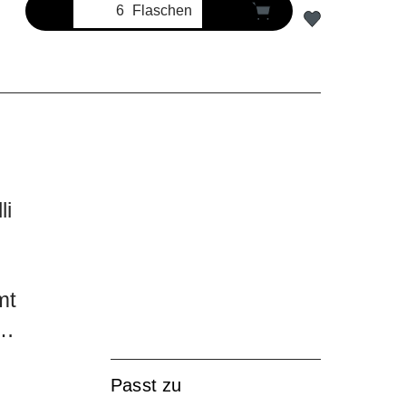
Flaschen
li
mt
Passt zu