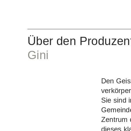
Maciete 
insgesam
bezeichne
auf eine 
Über den Produzen
(immergrü
Gini
bei tiefe
gerade 4
vor dem A
Den Geis
Vergärun
verkörper
und zum T
Sie sind 
Säureabba
Gemeinde 
Charakter
Zentrum 
mit disk
dieses kl
unverkenn