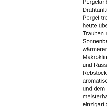
Pergelanb
Drahtanla
Pergel tr
heute übe
Trauben m
Sonnenbe
wärmeren
Makrokli
und Rasse
Rebstöck
aromatis
und dem Ö
meisterha
einzigart