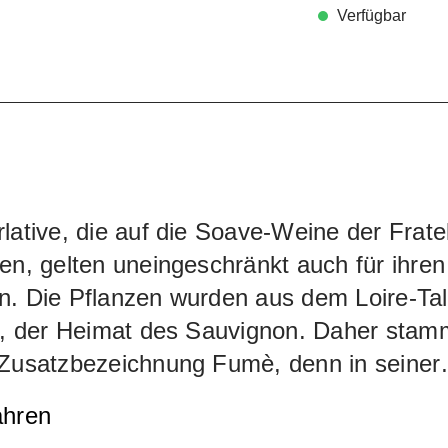
Verfügbar
lative, die auf die Soave-Weine der Fratel
en, gelten uneingeschränkt auch für ihren
n. Die Pflanzen wurden aus dem Loire-Tal
rt, der Heimat des Sauvignon. Daher stam
 Zusatzbezeichnung Fumè, denn in seiner
t dies die ursprüngliche Bezeichnung
ahren
gs in der Schreibweise Fumé). In der Lage