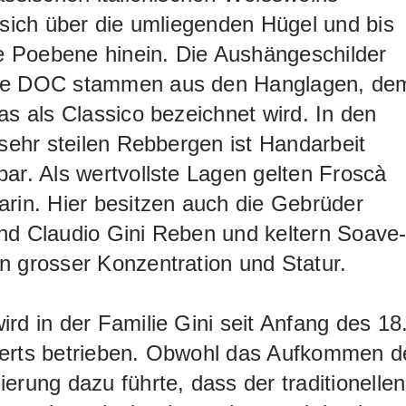
 sich über die umliegenden Hügel und bis
 kommen. Der Maciete Fumè zählt zu de
ie Poebene hinein. Die Aushängeschilder
n Sauvignon-Weinen Italiens.
e DOC stammen aus den Hanglagen, de
as als Classico bezeichnet wird. In den
 sehr steilen Rebbergen ist Handarbeit
ar. Als wertvollste Lagen gelten Froscà
rin. Hier besitzen auch die Gebrüder
nd Claudio Gini Reben und keltern Soave
 grosser Konzentration und Statur.
rd in der Familie Gini seit Anfang des 18
erts betrieben. Obwohl das Aufkommen d
erung dazu führte, dass der traditionellen