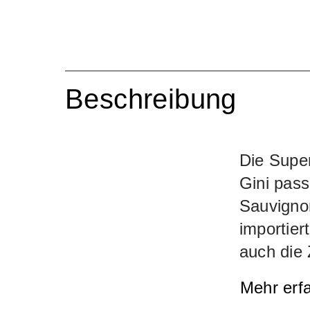
Beschreibung
Die Super
Gini pass
Sauvigno
importie
auch die
Heimat is
Mehr erf
(allerdin