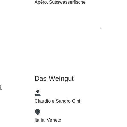
Apéro, Süsswasserfische
t
ur
n
,
Das Weingut
k
.
n
Claudio e Sandro Gini
e
Italia, Veneto