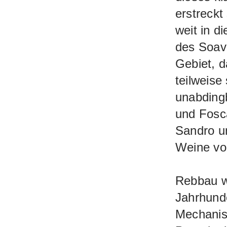
erstreckt
Ausdruck
weit in d
schönste
des Soav
Gebiet, d
teilweise
unabdingb
und Fosca
Sandro u
Weine von
Rebbau wi
Jahrhund
Mechanisi