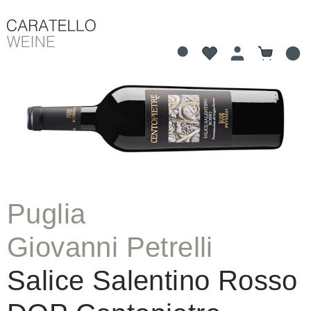
Du hast 0 Produkte 
Warenkorb
alt springen
Bildergalerie überspringen
Puglia
Giovanni Petrelli
Salice Salentino Rosso