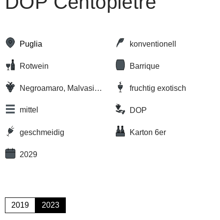
DOP Centopietre
Puglia
konventionell
Rotwein
Barrique
Negroamaro, Malvasia
fruchtig exotisch
Nera
mittel
DOP
geschmeidig
Karton 6er
2029
2019
2023